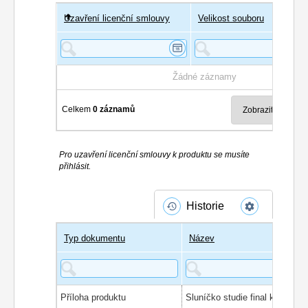
Uzavření licenční smlouvy
Uživatel
Velikost souboru
Poče
Žádné záznamy
Celkem
0 záznamů
Pro uzavření licenční smlouvy k produktu se musíte
přihlásit.
Historie
Typ dokumentu
Název
Příloha produktu
Sluníčko studie final k ZMZ