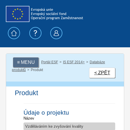
≡ MENU
Portál ESF
IS ESF 2014+
Databáze
produktů
Produkt
< ZPĚT
Produkt
Údaje o projektu
Název
Vzděláváním ke zvyšování kvality