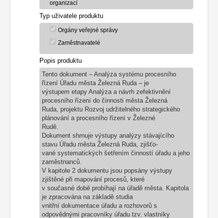
organizací
Typ uživatele produktu
Orgány veřejné správy
Zaměstnavatelé
Popis produktu
Tento dokument – Analýza systému procesního
řízení Úřadu města Železná Ruda – je
výstupem etapy Analýza a návrh zefektivnění
procesního řízení do činnosti města Železná
Ruda, projektu Rozvoj udržitelného strategického
plánování a procesního řízení v Železné
Rudě.
Dokument shrnuje výstupy analýzy stávajícího
stavu Úřadu města Železná Ruda, zjišťo-
vané systematických šetřením činností úřadu a jeho
zaměstnanců.
V kapitole 2 dokumentu jsou popsány výstupy
zjištěné při mapování procesů, které
v současné době probíhají na úřadě města. Kapitola
je zpracována na základě studia
vnitřní dokumentace úřadu a rozhovorů s
odpovědnými pracovníky úřadu tzv. vlastníky