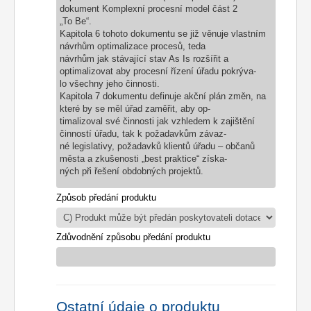
dokument Komplexní procesní model část 2
„To Be“.
Kapitola 6 tohoto dokumentu se již věnuje vlastním
návrhům optimalizace procesů, teda
návrhům jak stávající stav As Is rozšířit a
optimalizovat aby procesní řízení úřadu pokrýva-
lo všechny jeho činnosti.
Kapitola 7 dokumentu definuje akční plán změn, na
které by se měl úřad zaměřit, aby op-
timalizoval své činnosti jak vzhledem k zajištění
činností úřadu, tak k požadavkům závaz-
né legislativy, požadavků klientů úřadu – občanů
města a zkušenosti „best praktice“ získa-
ných při řešení obdobných projektů.
Způsob předání produktu
Zdůvodnění způsobu předání produktu
Ostatní údaje o produktu