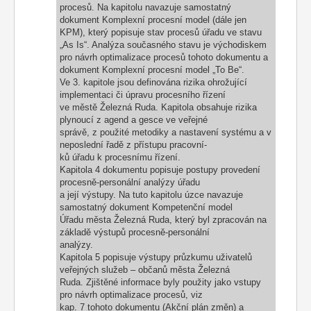
procesů. Na kapitolu navazuje samostatný
dokument Komplexní procesní model (dále jen
KPM), který popisuje stav procesů úřadu ve stavu
„As Is“. Analýza současného stavu je východiskem
pro návrh optimalizace procesů tohoto dokumentu a
dokument Komplexní procesní model „To Be“.
Ve 3. kapitole jsou definována rizika ohrožující
implementaci či úpravu procesního řízení
ve městě Železná Ruda. Kapitola obsahuje rizika
plynoucí z agend a gesce ve veřejné
správě, z použité metodiky a nastavení systému a v
neposlední řadě z přístupu pracovní-
ků úřadu k procesnímu řízení.
Kapitola 4 dokumentu popisuje postupy provedení
procesně-personální analýzy úřadu
a její výstupy. Na tuto kapitolu úzce navazuje
samostatný dokument Kompetenční model
Úřadu města Železná Ruda, který byl zpracován na
základě výstupů procesně-personální
analýzy.
Kapitola 5 popisuje výstupy průzkumu uživatelů
veřejných služeb – občanů města Železná
Ruda. Zjištěné informace byly použity jako vstupy
pro návrh optimalizace procesů, viz
kap. 7 tohoto dokumentu (Akční plán změn) a