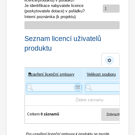
licence/produktu) v pořádku?
Je identifikace nabyvatele licence
1
(poskytovatele dotace) v pořádku?
Interní poznámka (k projektu)
Seznam licencí uživatelů
produktu
Uzavření licenční smlouvy
Uživatel
Velikost souboru
Poče
Žádné záznamy
Celkem
0 záznamů
Pro uzavření licenční smlouvy k produktu se musíte