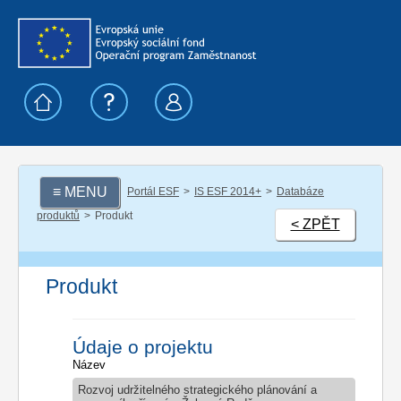
≡ MENU
Portál ESF
IS ESF 2014+
Databáze
produktů
Produkt
< ZPĚT
Produkt
Údaje o projektu
Název
Rozvoj udržitelného strategického plánování a