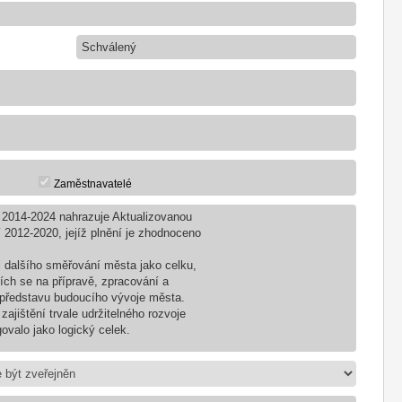
Schválený
Zaměstnavatelé
í 2014-2024 nahrazuje Aktualizovanou
í 2012-2020, jejíž plnění je zhodnoceno
zi dalšího směřování města jako celku,
ích se na přípravě, zpracování a
u představu budoucího vývoje města.
zajištění trvale udržitelného rozvoje
ovalo jako logický celek.