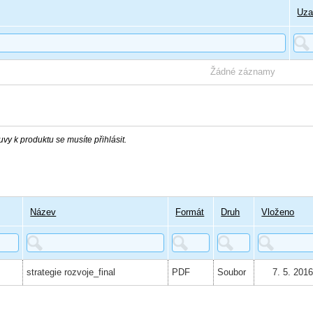
Uza
Žádné záznamy
vy k produktu se musíte přihlásit.
Název
Formát
Druh
Vloženo
strategie rozvoje_final
PDF
Soubor
7. 5. 201