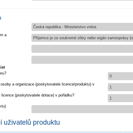
e
Česká republika - Ministerstvo vnitra
em a
Příjemce je ze soukromé sféry nebo orgán samosprávy (ob
ist
oru?
0
 osoby a organizace (poskytovatele licence/produktu) v
1
e licence (poskytovatele dotace) v pořádku?
1
ktu)
 uživatelů produktu