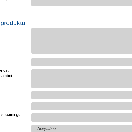
 produktu
vnost
tatními
nstreamingu
Nevybráno