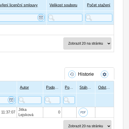
vření licenční smlouvy
Velikost souboru
Počet stažení
Historie
Autor
Podpisů
Podepsal
Stáhnout
Odstranit
Jitka
6 11:37:07
0
Lejsková