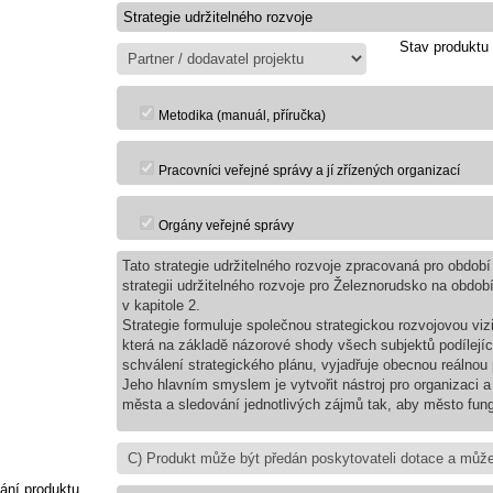
Stav produktu
Metodika (manuál, příručka)
Pracovníci veřejné správy a jí zřízených organizací
Orgány veřejné správy
Tato strategie udržitelného rozvoje zpracovaná pro obdob
strategii udržitelného rozvoje pro Železnorudsko na obdob
v kapitole 2.
Strategie formuluje společnou strategickou rozvojovou vi
která na základě názorové shody všech subjektů podílejíc
schválení strategického plánu, vyjadřuje obecnou reálno
Jeho hlavním smyslem je vytvořit nástroj pro organizaci a 
města a sledování jednotlivých zájmů tak, aby město fung
ání produktu