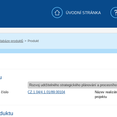
ÚVODNÍ STRÁNKA
tabáze produktů
Produkt
u
Rozvoj udržitelného strategického plánování a procesního
 číslo
CZ.1.04/4.1.01/89.00104
Název realizát
projektu
oduktu