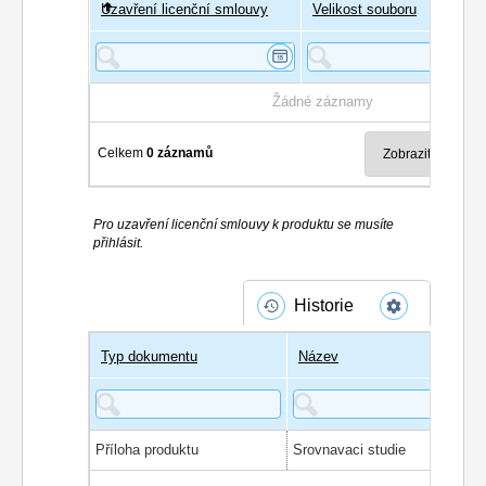
Uzavření licenční smlouvy
Uživatel
Velikost souboru
Poče
Žádné záznamy
Celkem
0 záznamů
Pro uzavření licenční smlouvy k produktu se musíte
přihlásit.
Historie
Typ dokumentu
Název
Příloha produktu
Srovnavaci studie