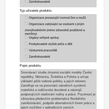
Zaměstnavatelé
Typ uživatele produktu
Organizace prosazující rovnost žen a mužů
Organizace zabývající se osobami s jiným
znevýhodněním (mimo zdravotně postižené a
menšiny)
Orgány veřejné správy
Poskytovatelé služeb péče o děti
Výzkumná pracoviště
Zaměstnavatelé
Popis produktu
Srovnávací studie zkoumá sociální modely České
republiky, Německa, Švédska a Polska a určuje
základní pilíře rodinné politiky a jejích reforem.
Zaměřuje se na porovnání národních systémů
mateřské a rodičovské dovolené a nástrojů
podporujících slaďování rodiny a práce. Pozornost je
věnována především problematice flexibilního
zaměstnávání, podpoře alternativních forem práce a
jejich rozšíření v jednotlivých zemích.