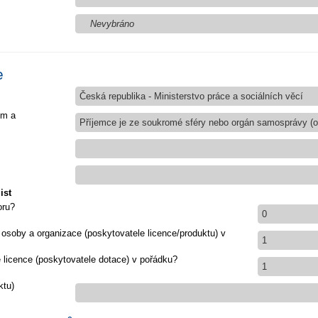
Nevybráno
e
Česká republika - Ministerstvo práce a sociálních věcí
em a
Příjemce je ze soukromé sféry nebo orgán samosprávy (ob
ist
oru?
0
 osoby a organizace (poskytovatele licence/produktu) v
1
e licence (poskytovatele dotace) v pořádku?
1
ktu)