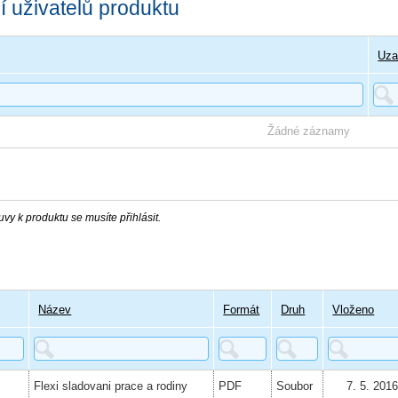
 uživatelů produktu
Uza
Žádné záznamy
vy k produktu se musíte přihlásit.
Název
Formát
Druh
Vloženo
Flexi sladovani prace a rodiny
PDF
Soubor
7. 5. 201