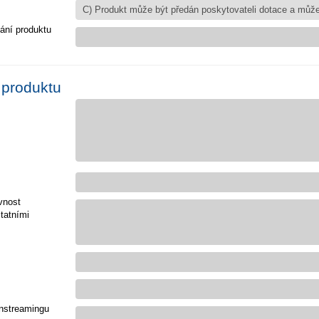
ání produktu
 produktu
vnost
tatními
nstreamingu