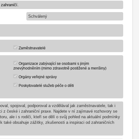
Schválený
Zaměstnavatelé
Organizace zabývající se osobami s jiným
znevýhodněním (mimo zdravotně postižené a menšiny)
Orgány veřejné správy
Poskytovatelé služeb péče o děti
oval, spojoval, podporoval a vzdělával jak zaměstnavatele, tak i
raci z české i zahraniční praxe. Najdete v ní zajímavé rozhovory se
u, ale i s rodiči, kteří se dělí o svůj pohled na aktuální podmínky
ík také obsahuje zážitky, zkušenosti a inspiraci od zahraničních