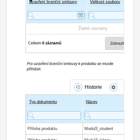
Uzavření licenční smlouvy
Uživatel
Velikost souboru
Poče
Žádné záznamy
Celkem
0 záznamů
Pro uzavření licenční smlouvy k produktu se musíte
přihlásit.
Historie
Typ dokumentu
Název
Příloha produktu
Modul3_student