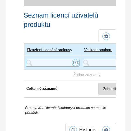
Seznam licencí uživatelů
produktu
Uzavření licenční smlouvy
Uživatel
Velikost souboru
Poče
Žádné záznamy
Celkem
0 záznamů
Pro uzavření licenční smlouvy k produktu se musíte
přihlásit.
Historie