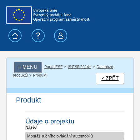
≡ MENU
Portál ESF
IS ESF 2014+
Databáze
produktů
Produkt
< ZPĚT
Produkt
Údaje o projektu
Název
Montáž ručního ovládání automobilů