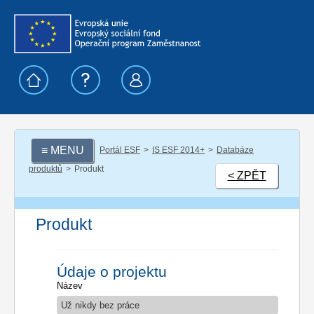
≡ MENU
Portál ESF
IS ESF 2014+
Databáze
produktů
Produkt
< ZPĚT
Produkt
Údaje o projektu
Název
Už nikdy bez práce