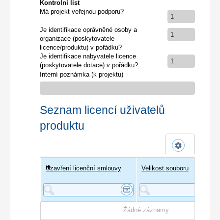
Kontrolní list
Má projekt veřejnou podporu?
1
Je identifikace oprávněné osoby a
1
organizace (poskytovatele
licence/produktu) v pořádku?
Je identifikace nabyvatele licence
1
(poskytovatele dotace) v pořádku?
Interní poznámka (k projektu)
Seznam licencí uživatelů
produktu
Uzavření licenční smlouvy
Uživatel
Velikost souboru
Poče
Žádné záznamy