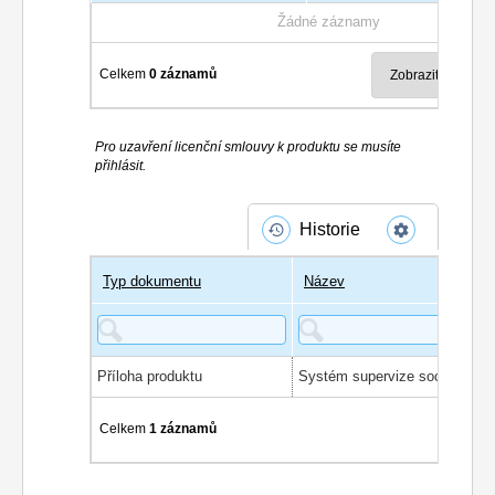
Žádné záznamy
Celkem
0 záznamů
Pro uzavření licenční smlouvy k produktu se musíte
přihlásit.
Historie
Typ dokumentu
Název
Příloha produktu
Systém supe
Celkem
1 záznamů