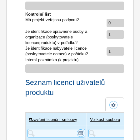
Kontrolní list
Má projekt veřejnou podporu?
0
Je identifikace oprávněné osoby a
1
organizace (poskytovatele
licence/produktu) v pořádku?
Je identifikace nabyvatele licence
1
(poskytovatele dotace) v pořádku?
Interní poznámka (k projektu)
Seznam licencí uživatelů
produktu
Uzavření licenční smlouvy
Uživatel
Velikost souboru
Poče