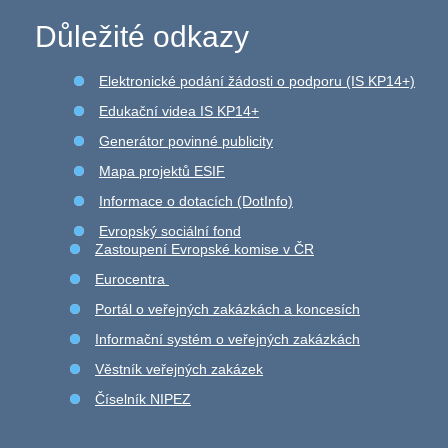
Důležité odkazy
Elektronické podání žádosti o podporu (IS KP14+)
Edukační videa IS KP14+
Generátor povinné publicity
Mapa projektů ESIF
Informace o dotacích (DotInfo)
Evropský sociální fond
Zastoupení Evropské komise v ČR
Eurocentra
Portál o veřejných zakázkách a koncesích
Informační systém o veřejných zakázkách
Věstník veřejných zakázek
Číselník NIPEZ