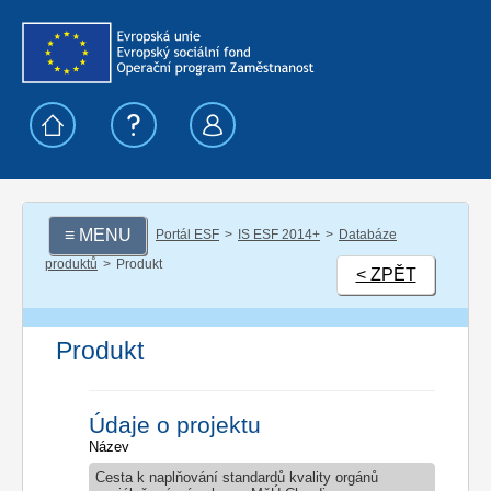
≡ MENU
Portál ESF
IS ESF 2014+
Databáze
produktů
Produkt
< ZPĚT
Produkt
Údaje o projektu
Název
Cesta k naplňování standardů kvality orgánů