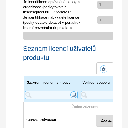
Je identifikace oprávněné osoby a
1
organizace (poskytovatele
licence/produktu) v pořádku?
Je identifikace nabyvatele licence
1
(poskytovatele dotace) v pořádku?
Interní poznámka (k projektu)
Seznam licencí uživatelů
produktu
Uzavření licenční smlouvy
Uživatel
Velikost souboru
Poče
Žádné záznamy
Celkem
0 záznamů