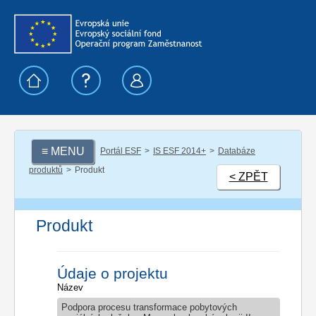
≡ MENU
Portál ESF
IS ESF 2014+
Databáze
produktů
Produkt
< ZPĚT
Produkt
Údaje o projektu
Název
Podpora procesu transformace pobytových