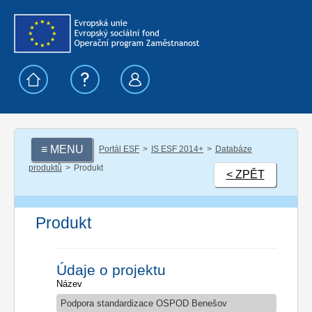
≡ MENU
Portál ESF
IS ESF 2014+
Databáze
produktů
Produkt
< ZPĚT
Produkt
Údaje o projektu
Název
Podpora standardizace OSPOD Benešov