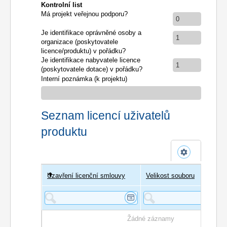
Kontrolní list
Má projekt veřejnou podporu?
0
Je identifikace oprávněné osoby a
1
organizace (poskytovatele
licence/produktu) v pořádku?
Je identifikace nabyvatele licence
1
(poskytovatele dotace) v pořádku?
Interní poznámka (k projektu)
Seznam licencí uživatelů
produktu
Uzavření licenční smlouvy
Uživatel
Velikost souboru
Poče
Žádné záznamy