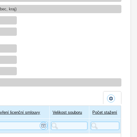
ec, kraj)
vření licenční smlouvy
Velikost souboru
Počet stažení