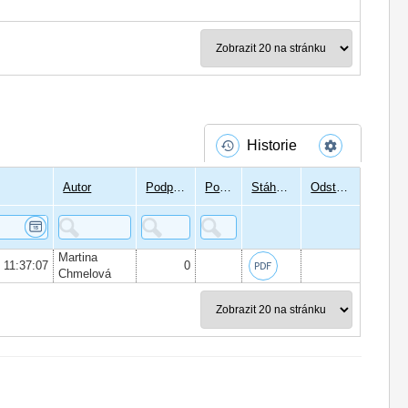
Historie
Autor
Podpisů
Podepsal
Stáhnout
Odstranit
Martina
6 11:37:07
0
Chmelová