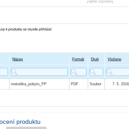
Žádné záznamy
vy k produktu se musíte přihlásit.
Název
Formát
Druh
Vloženo
metodika_pobytu_PP
PDF
Soubor
7. 5. 201
ocení produktu