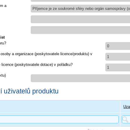
em a
Příjemce je ze soukromé sféry nebo orgán samosprávy (ob
ist
oru?
0
 osoby a organizace (poskytovatele licence/produktu) v
1
e licence (poskytovatele dotace) v pořádku?
1
ktu)
 uživatelů produktu
Uza