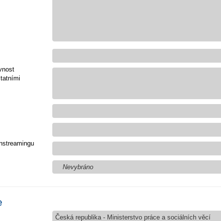
vnost
tatními
nstreamingu
Nevybráno
e
Česká republika - Ministerstvo práce a sociálních věcí