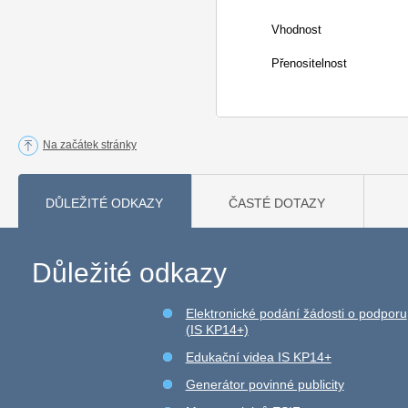
Vhodnost
Přenositelnost
Na začátek stránky
DŮLEŽITÉ ODKAZY
ČASTÉ DOTAZY
Důležité odkazy
Elektronické podání žádosti o podporu
(IS KP14+)
Edukační videa IS KP14+
Generátor povinné publicity