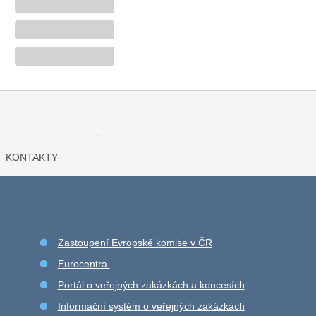
KONTAKTY
Zastoupení Evropské komise v ČR
Eurocentra
Portál o veřejných zakázkách a koncesích
Informační systém o veřejných zakázkách