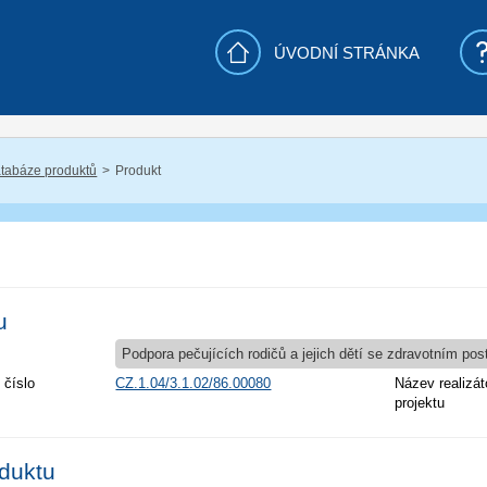
ÚVODNÍ STRÁNKA
tabáze produktů
Produkt
u
Podpora pečujících rodičů a jejich dětí se zdravotním po
 číslo
CZ.1.04/3.1.02/86.00080
Název realizát
projektu
oduktu