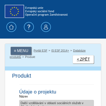
≡ MENU
Portál ESF
IS ESF 2014+
Databáze
produktů
Produkt
< ZPĚT
Produkt
Údaje o projektu
Název
Další vzdělávání v oblasti sociálních služeb v