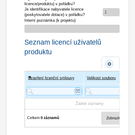
licence/produktu) v pořádku?
Je identifikace nabyvatele licence
1
(poskytovatele dotace) v pořádku?
Interní poznámka (k projektu)
Seznam licencí uživatelů
produktu
Uzavření licenční smlouvy
Uživatel
Velikost souboru
Poče
Žádné záznamy
Celkem
0 záznamů