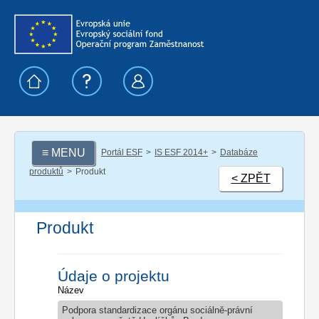
≡ MENU
Portál ESF
IS ESF 2014+
Databáze
produktů
Produkt
< ZPĚT
Produkt
Údaje o projektu
Název
Podpora standardizace orgánu sociálně-právní