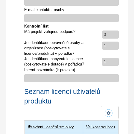
E-mail kontaktní osoby
Kontrolní list
Má projekt veřejnou podporu?
0
Je identifikace oprávněné osoby a
1
organizace (poskytovatele
licence/produktu) v pořádku?
Je identifikace nabyvatele licence
1
(poskytovatele dotace) v pořádku?
Interní poznámka (k projektu)
Seznam licencí uživatelů
produktu
Uzavření licenční smlouvy
Uživatel
Velikost souboru
Poče