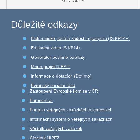
KONTAKTY
Důležité odkazy
Elektronické podání žádosti o podporu (IS KP14+)
Edukační videa IS KP14+
Generátor povinné publicity
Mapa projektů ESIF
Informace o dotacích (DotInfo)
Evropský sociální fond
Zastoupení Evropské komise v ČR
Eurocentra
Portál o veřejných zakázkách a koncesích
Informační systém o veřejných zakázkách
Věstník veřejných zakázek
Číselník NIPEZ