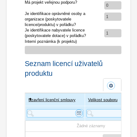
Má projekt veřejnou podporu?
0
Je identifikace oprávněné osoby a
1
organizace (poskytovatele
licence/produktu) v pořádku?
Je identifikace nabyvatele licence
1
(poskytovatele dotace) v pořádku?
Interní poznámka (k projektu)
Seznam licencí uživatelů
produktu
Uzavření licenční smlouvy
Uživatel
Velikost souboru
Poče
Žádné záznamy