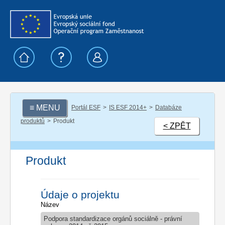
≡ MENU
Portál ESF
IS ESF 2014+
Databáze
produktů
Produkt
< ZPĚT
Produkt
Údaje o projektu
Název
Podpora standardizace orgánů sociálně - právní