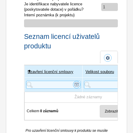
Je identifikace nabyvatele licence
1
(poskytovatele dotace) v pořádku?
Interní poznámka (k projektu)
Seznam licencí uživatelů
produktu
Uzavření licenční smlouvy
Uživatel
Velikost souboru
Poče
Žádné záznamy
Celkem
0 záznamů
Pro uzavření licenční smlouvy k produktu se musíte