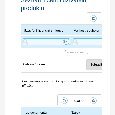
produktu
Uzavření licenční smlouvy
Uživatel
Velikost souboru
Poče
Žádné záznamy
Celkem
0 záznamů
Pro uzavření licenční smlouvy k produktu se musíte
přihlásit.
Historie
Typ dokumentu
Název