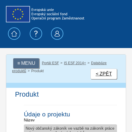
≡ MENU
Portál ESF
IS ESF 2014+
Databáze
produktů
Produkt
< ZPĚT
Produkt
Údaje o projektu
Název
Nový občanský zákoník ve vazbě na zákoník práce