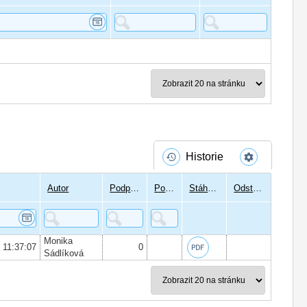
Historie
Autor
Podpisů
Podepsal
Stáhnout
Odstranit
Monika
6 11:37:07
0
Sádlíková