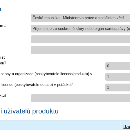
e
Česká republika - Ministerstvo práce a sociálních věcí
em a
Příjemce je ze soukromé sféry nebo orgán samosprávy (ob
ist
oru?
0
 osoby a organizace (poskytovatele licence/produktu) v
1
e licence (poskytovatele dotace) v pořádku?
1
ktu)
 uživatelů produktu
Uza