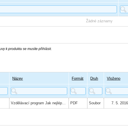
Žádné záznamy
vy k produktu se musíte přihlásit.
Název
Formát
Druh
Vloženo
Vzdělávací program Jak nejlépe na trh práce pro žáky středních škol
PDF
Soubor
7. 5. 201