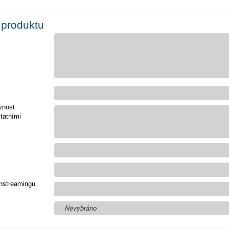
 produktu
vnost
tatními
nstreamingu
Nevybráno