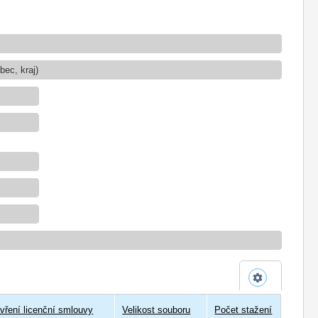
ec, kraj)
vření licenční smlouvy
Velikost souboru
Počet stažení