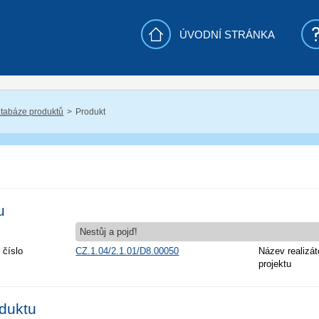
ÚVODNÍ STRÁNKA
tabáze produktů
Produkt
u
Nestůj a pojď!
 číslo
CZ.1.04/2.1.01/D8.00050
Název realizát
projektu
oduktu