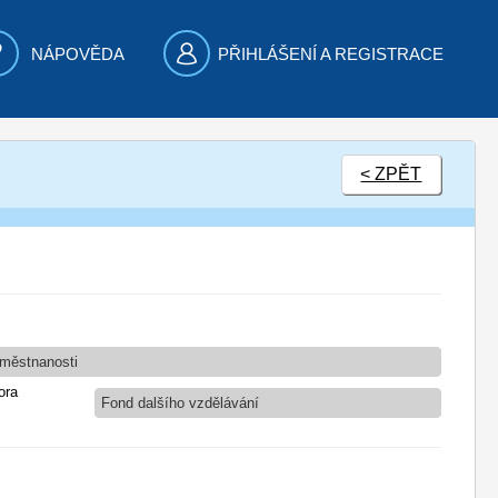
NÁPOVĚDA
PŘIHLÁŠENÍ A REGISTRACE
< ZPĚT
aměstnanosti
ora
Fond dalšího vzdělávání