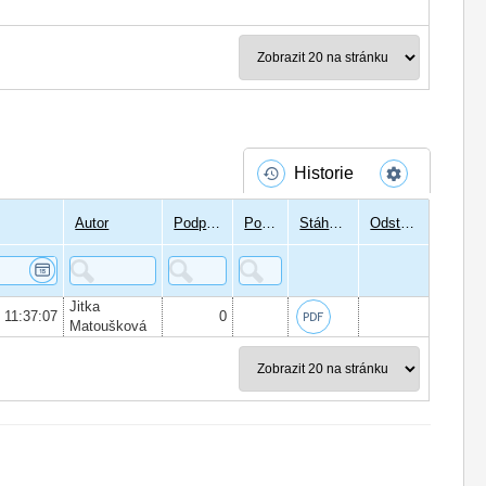
Historie
Autor
Podpisů
Podepsal
Stáhnout
Odstranit
Jitka
6 11:37:07
0
Matoušková