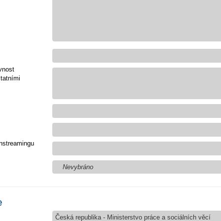
vnost
tatními
nstreamingu
Nevybráno
e
Česká republika - Ministerstvo práce a sociálních věcí