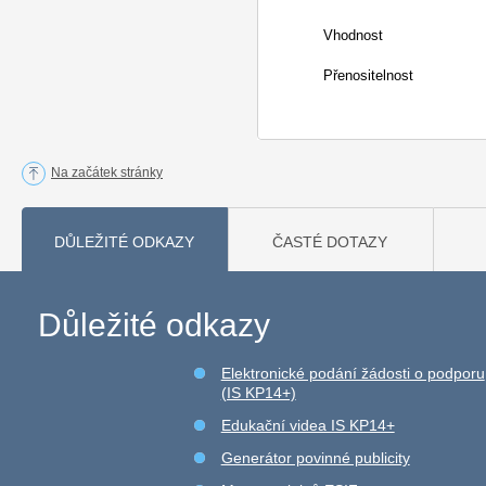
Vhodnost
Přenositelnost
Na začátek stránky
DŮLEŽITÉ ODKAZY
ČASTÉ DOTAZY
Důležité odkazy
Elektronické podání žádosti o podporu
(IS KP14+)
Edukační videa IS KP14+
Generátor povinné publicity