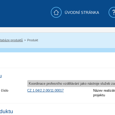
ÚVODNÍ STRÁNKA
tabáze produktů
Produkt
u
Koordinace profesního vzdělávání jako nástroje služeb z
 číslo
CZ.1.04/2.2.00/11.00017
Název realizát
projektu
oduktu