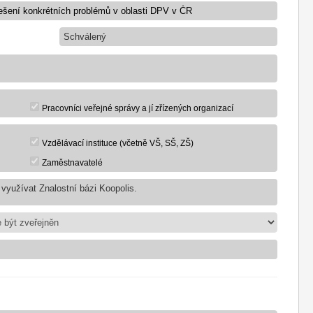
Schválený
Pracovníci veřejné správy a jí zřízených organizací
Vzdělávací instituce (včetně VŠ, SŠ, ZŠ)
Zaměstnavatelé
využívat Znalostní bázi Koopolis.