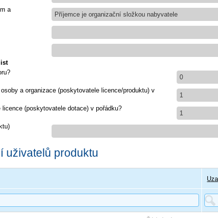
em a
Příjemce je organizační složkou nabyvatele
ist
oru?
0
 osoby a organizace (poskytovatele licence/produktu) v
1
e licence (poskytovatele dotace) v pořádku?
1
ktu)
 uživatelů produktu
Uza