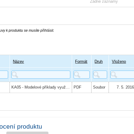
Žádné záznamy
vy k produktu se musíte přihlásit.
Název
Formát
Druh
Vloženo
KA05 - Modelové příklady využití Znalostní báze DPV k řešení konkrétních problémů v oblasti DPV v ČR
PDF
Soubor
7. 5. 201
ocení produktu