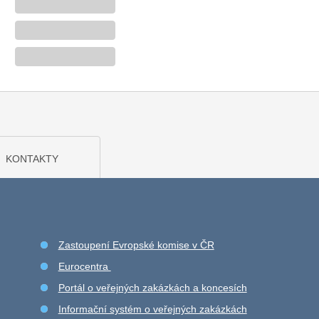
KONTAKTY
Zastoupení Evropské komise v ČR
Eurocentra
Portál o veřejných zakázkách a koncesích
Informační systém o veřejných zakázkách