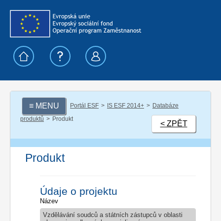
≡ MENU
Portál ESF
IS ESF 2014+
Databáze
produktů
Produkt
< ZPĚT
Produkt
Údaje o projektu
Název
Vzdělávání soudců a státních zástupců v oblasti