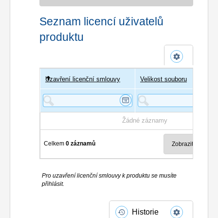
Seznam licencí uživatelů
produktu
Uzavření licenční smlouvy
Uživatel
Velikost souboru
Poče
Žádné záznamy
Celkem
0 záznamů
Pro uzavření licenční smlouvy k produktu se musíte
přihlásit.
Historie