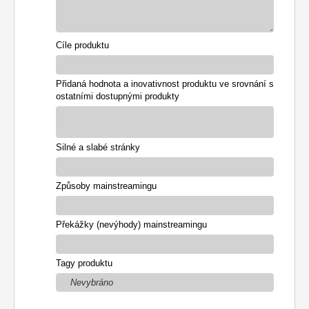
Cíle produktu
Přidaná hodnota a inovativnost produktu ve srovnání s
ostatními dostupnými produkty
Silné a slabé stránky
Způsoby mainstreamingu
Překážky (nevýhody) mainstreamingu
Tagy produktu
Nevybráno