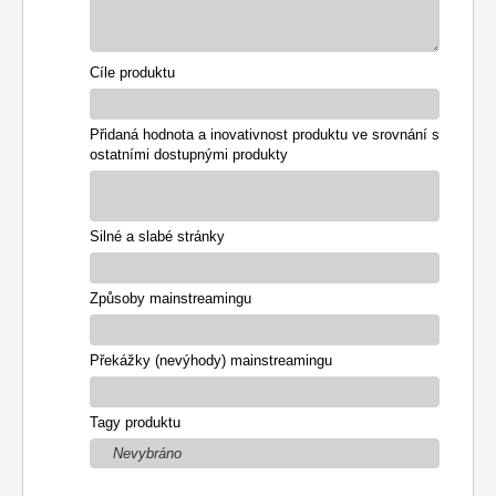
Cíle produktu
Přidaná hodnota a inovativnost produktu ve srovnání s
ostatními dostupnými produkty
Silné a slabé stránky
Způsoby mainstreamingu
Překážky (nevýhody) mainstreamingu
Tagy produktu
Nevybráno