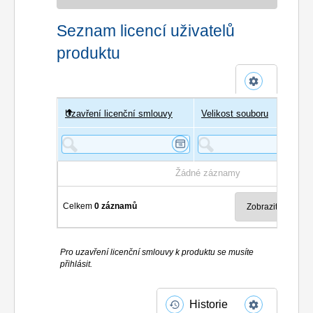
Seznam licencí uživatelů
produktu
Uzavření licenční smlouvy
Uživatel
Velikost souboru
Poče
Žádné záznamy
Celkem
0 záznamů
Pro uzavření licenční smlouvy k produktu se musíte
přihlásit.
Historie