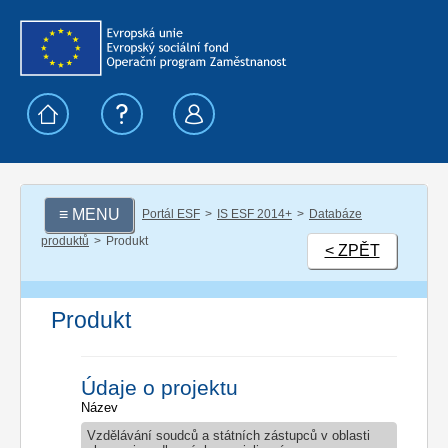
≡ MENU
Portál ESF
IS ESF 2014+
Databáze
produktů
Produkt
< ZPĚT
Produkt
Údaje o projektu
Název
Vzdělávání soudců a státních zástupců v oblasti