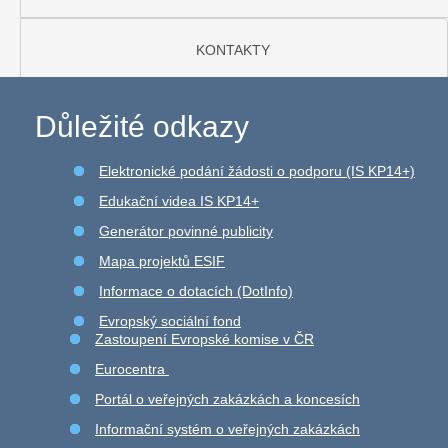
KONTAKTY
Důležité odkazy
Elektronické podání žádosti o podporu (IS KP14+)
Edukační videa IS KP14+
Generátor povinné publicity
Mapa projektů ESIF
Informace o dotacích (DotInfo)
Evropský sociální fond
Zastoupení Evropské komise v ČR
Eurocentra
Portál o veřejných zakázkách a koncesích
Informační systém o veřejných zakázkách