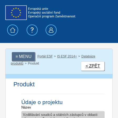
≡ MENU
Portál ESF
IS ESF 2014+
Databáze
produktů
Produkt
< ZPĚT
Produkt
Údaje o projektu
Název
Vzdělávání soudců a státních zástupců v oblasti