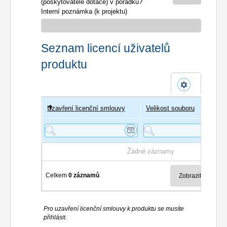
(poskytovatele dotace) v pořádku?
Interní poznámka (k projektu)
Seznam licencí uživatelů
produktu
Uzavření licenční smlouvy
Uživatel
Velikost souboru
Poče
Žádné záznamy
Celkem
0 záznamů
Pro uzavření licenční smlouvy k produktu se musíte
přihlásit.