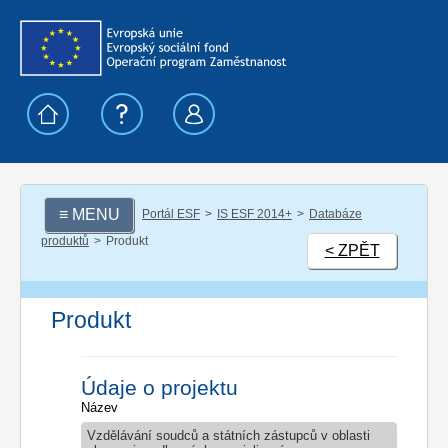
≡ MENU
Portál ESF
IS ESF 2014+
Databáze
produktů
Produkt
< ZPĚT
Produkt
Údaje o projektu
Název
Vzdělávání soudců a státních zástupců v oblasti