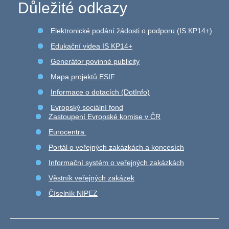
Důležité odkazy
Elektronické podání žádosti o podporu (IS KP14+)
Edukační videa IS KP14+
Generátor povinné publicity
Mapa projektů ESIF
Informace o dotacích (DotInfo)
Evropský sociální fond
Zastoupení Evropské komise v ČR
Eurocentra
Portál o veřejných zakázkách a koncesích
Informační systém o veřejných zakázkách
Věstník veřejných zakázek
Číselník NIPEZ