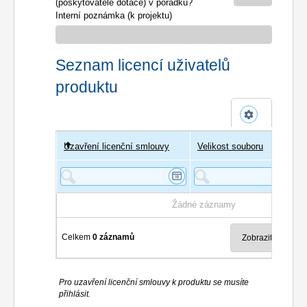
(poskytovatele dotace) v pořádku?
Interní poznámka (k projektu)
Seznam licencí uživatelů
produktu
Uzavření licenční smlouvy
Uživatel
Velikost souboru
Poče
Žádné záznamy
Celkem
0 záznamů
Pro uzavření licenční smlouvy k produktu se musíte
přihlásit.