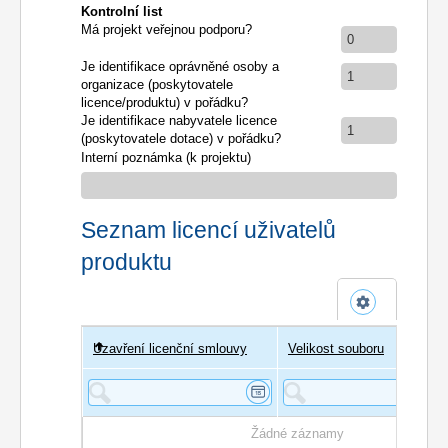
Kontrolní list
Má projekt veřejnou podporu?
0
Je identifikace oprávněné osoby a
1
organizace (poskytovatele
licence/produktu) v pořádku?
Je identifikace nabyvatele licence
1
(poskytovatele dotace) v pořádku?
Interní poznámka (k projektu)
Seznam licencí uživatelů
produktu
Uzavření licenční smlouvy
Uživatel
Velikost souboru
Poče
Žádné záznamy