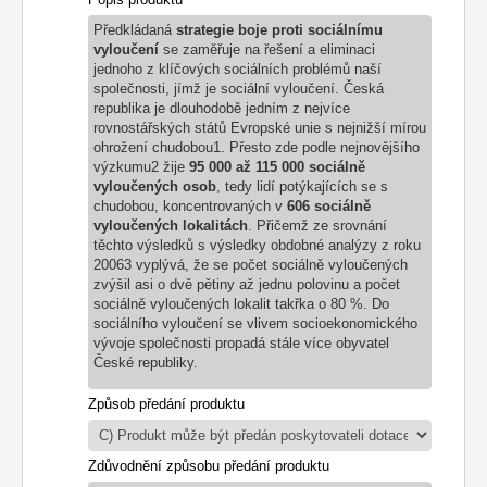
Předkládaná
strategie
boje proti sociálnímu
vyloučení
se zaměřuje na řešení a eliminaci
jednoho
z
klíčových sociálních problémů naší
společnosti, jímž je sociální vyloučení. Česká
republika je dlouhodobě jedním z nejvíce
rovnostářských států Evropské unie s nejnižší mírou
ohrožení
chudobou
1
. Přesto zde podle nejnovějšího
výzkumu
2
žije
95 000 až 115 000 sociálně
vyloučených
osob
, tedy lidí potýkajících se s
chudobou, koncentrovaných v
606 sociálně
vyloučených lokalitách
.
Přičemž ze srovnání
těchto výsledků s výsledky obdobné analýzy z roku
2006
3
vyplývá, že se počet sociálně vyloučených
zvýšil asi o dvě pětiny až jednu polovinu a počet
sociálně vyloučených lokalit takřka o 80 %. Do
sociálního vyloučení se vlivem socioekonomického
vývoje společnosti propadá stále více obyvatel
České republiky.
Způsob předání produktu
Zdůvodnění způsobu předání produktu