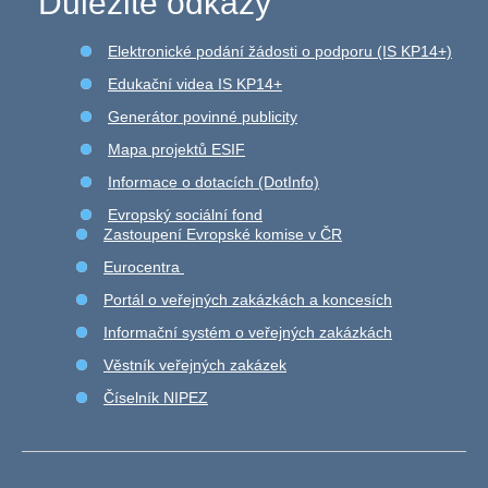
Důležité odkazy
Elektronické podání žádosti o podporu (IS KP14+)
Edukační videa IS KP14+
Generátor povinné publicity
Mapa projektů ESIF
Informace o dotacích (DotInfo)
Evropský sociální fond
Zastoupení Evropské komise v ČR
Eurocentra
Portál o veřejných zakázkách a koncesích
Informační systém o veřejných zakázkách
Věstník veřejných zakázek
Číselník NIPEZ