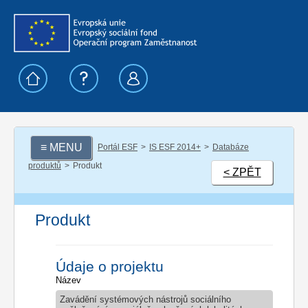
≡ MENU
Portál ESF
IS ESF 2014+
Databáze
produktů
Produkt
< ZPĚT
Produkt
Údaje o projektu
Název
Zavádění systémových nástrojů sociálního