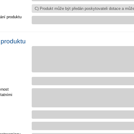
ání produktu
 produktu
vnost
tatními