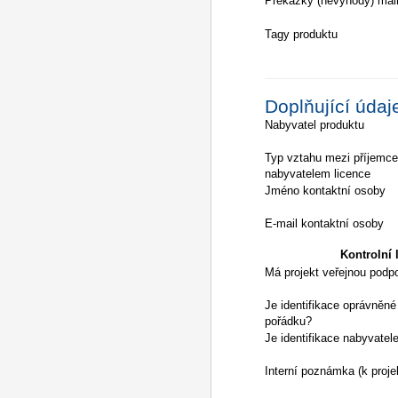
Překážky (nevýhody) mai
Tagy produktu
Doplňující údaj
Nabyvatel produktu
Typ vztahu mezi příjemc
nabyvatelem licence
Jméno kontaktní osoby
E-mail kontaktní osoby
Kontrolní l
Má projekt veřejnou podp
Je identifikace oprávněné
pořádku?
Je identifikace nabyvatel
Interní poznámka (k proje