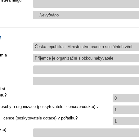
nstreamingu
Nevybráno
e
Česká republika - Ministerstvo práce a sociálních věcí
em a
Příjemce je organizační složkou nabyvatele
ist
oru?
0
 osoby a organizace (poskytovatele licence/produktu) v
1
e licence (poskytovatele dotace) v pořádku?
1
ktu)