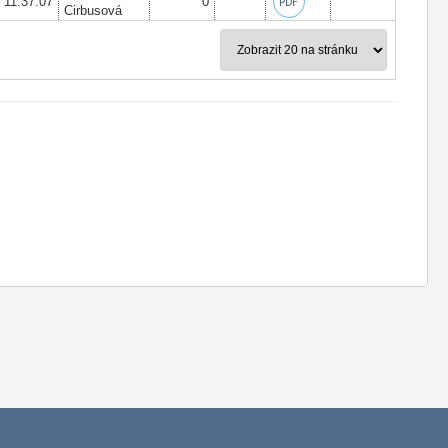
6 11:37:07
0
Cirbusová