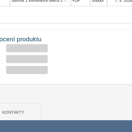
Sborník z konference sekce 2 - Mediace přeshraničních rodičovských sporů
PDF
Soubor
7. 5. 201
ocení produktu
KONTAKTY