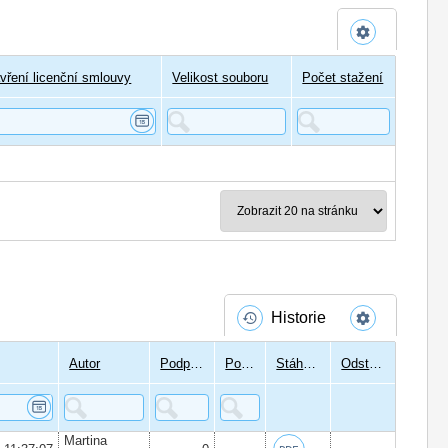
vření licenční smlouvy
Velikost souboru
Počet stažení
Historie
Autor
Podpisů
Podepsal
Stáhnout
Odstranit
Martina