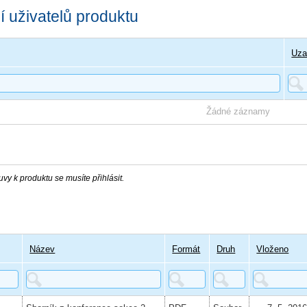
 uživatelů produktu
Uza
Žádné záznamy
vy k produktu se musíte přihlásit.
Název
Formát
Druh
Vloženo