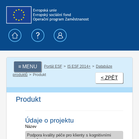
≡ MENU
Portál ESF
IS ESF 2014+
Databáze
produktů
Produkt
< ZPĚT
Produkt
Údaje o projektu
Název
Podpora kvality péče pro klienty s kognitivními