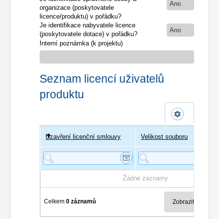
Ano
organizace (poskytovatele
licence/produktu) v pořádku?
Je identifikace nabyvatele licence
Ano
(poskytovatele dotace) v pořádku?
Interní poznámka (k projektu)
Seznam licencí uživatelů
produktu
Uzavření licenční smlouvy
Uživatel
Velikost souboru
Poče
Žádné záznamy
Celkem
0 záznamů