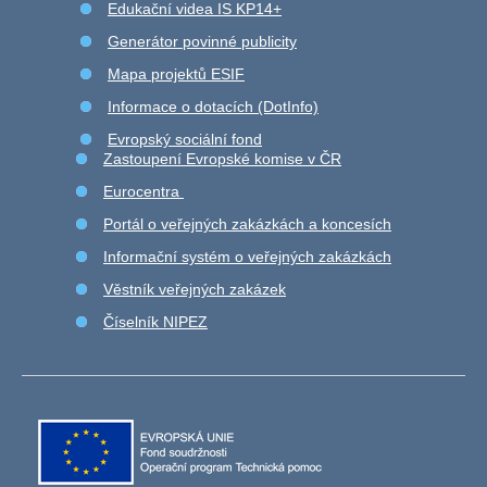
Edukační videa IS KP14+
Generátor povinné publicity
Mapa projektů ESIF
Informace o dotacích (DotInfo)
Evropský sociální fond
Zastoupení Evropské komise v ČR
Eurocentra
Portál o veřejných zakázkách a koncesích
Informační systém o veřejných zakázkách
Věstník veřejných zakázek
Číselník NIPEZ