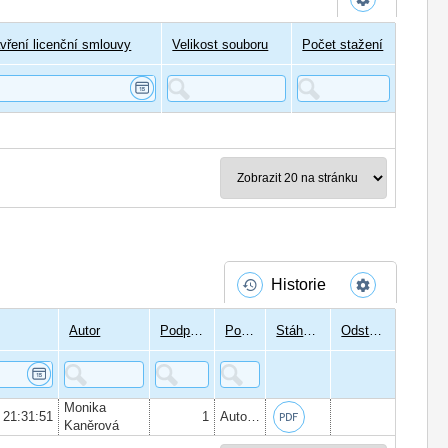
vření licenční smlouvy
Velikost souboru
Počet stažení
Historie
Autor
Podpisů
Podepsal
Stáhnout
Odstranit
Monika
 21:31:51
1
Autor:
Mgr. Monika Kaněrová
, Datum
Kaněrová