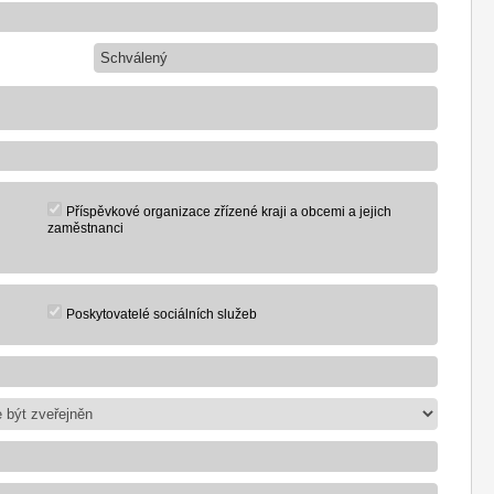
Schválený
Příspěvkové organizace zřízené kraji a obcemi a jejich
zaměstnanci
Poskytovatelé sociálních služeb