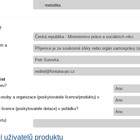
metodika
e
Česká republika - Ministerstvo práce a sociálních věcí
em a
Příjemce je ze soukromé sféry nebo orgán samosprávy (ob
Petr Surovka
reditel@fontana-po.cz
ist
oru?
Ano
 osoby a organizace (poskytovatele licence/produktu) v
Ano
e licence (poskytovatele dotace) v pořádku?
Ano
ktu)
 uživatelů produktu