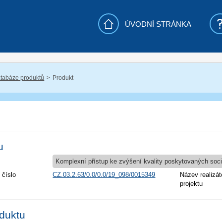
ÚVODNÍ STRÁNKA
tabáze produktů
Produkt
u
Komplexní přístup ke zvýšení kvality poskytovaných soci
 číslo
CZ.03.2.63/0.0/0.0/19_098/0015349
Název realizát
projektu
oduktu