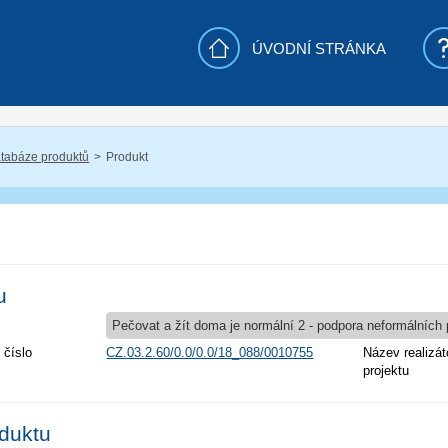
ÚVODNÍ STRÁNKA
tabáze produktů
Produkt
u
Pečovat a žít doma je normální 2 - podpora neformálních
 číslo
CZ.03.2.60/0.0/0.0/18_088/0010755
Název realizát
projektu
oduktu