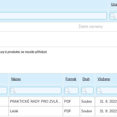
Uza
Žádné záznamy
vy k produktu se musíte přihlásit.
Název
Formát
Druh
Vloženo
PRAKTICKÉ RADY PRO ZVLÁDNUTÍ PÉČE v území ORP: Beroun, Dobříš, Hořovice
PDF
Soubor
31. 8. 2022
Leták
PDF
Soubor
31. 8. 2022