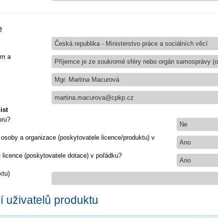
e
Česká republika - Ministerstvo práce a sociálních věcí
em a
Příjemce je ze soukromé sféry nebo orgán samosprávy (ob
Mgr. Martina Macurová
martina.macurova@cpkp.cz
ist
oru?
Ne
 osoby a organizace (poskytovatele licence/produktu) v
Ano
e licence (poskytovatele dotace) v pořádku?
Ano
ktu)
 uživatelů produktu