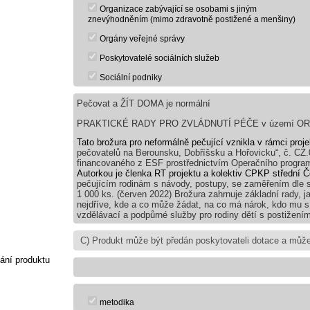
Organizace zabývající se osobami s jiným
znevýhodněním (mimo zdravotně postižené a menšiny)
Orgány veřejné správy
Poskytovatelé sociálních služeb
Sociální podniky
Pečovat a ŽÍT DOMA je normální
PRAKTICKÉ RADY PRO ZVLÁDNUTÍ PÉČE v území ORP: 
Tato brožura pro neformálně pečující vznikla v rámci proj
pečovatelů na Berounsku, Dobříšsku a Hořovicku“,
č. CZ.
financovaného z ESF prostřednictvím Operačního progr
Autorkou je členka RT projektu a kolektiv CPKP střední Č
pečujícím rodinám s návody, postupy, se zaměřením dle s
1 000 ks. (červen 2022) Brožura zahrnuje základní rady, j
nejdříve, kde a co může žádat, na co má nárok, kdo mu s 
vzdělávací a podpůrné služby pro rodiny dětí s postižení
ání produktu
metodika