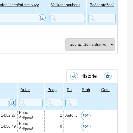
vření licenční smlouvy
Velikost souboru
Počet stažení
Historie
Autor
Podpisů
Podepsal
Stáhnout
Odstranit
Petra
 14:52:27
1
Autor:
Mgr. Martina Macurová
, Datum
Štěpová
Petra
 14:56:49
0
Štěpová