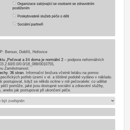
Organizace zabývající se osobami se zdravotním
postižením
Poskytovatelé služeb péče o děti
Sociální partneři
Beroun, Dobříš, Hořovice
ektu „Pečovat a žít doma je normální 2
– podpora neformálních
03.2.60/0.0/0.0/18_088/0010755,
amu Zaměstnanost.
echy. 36 stran.
Informační brožura včetně letáku na pomoc
pecifických potřeb území v el. a tištěné podobě vydáno v nákladu
ak postupovat, když se někdo ocitne v roli pečovatele: co udělat
péčí pomůže, jaké jsou dostupné sociální a zdravotní služby,
m, anebo jak postupovat při ukončení péče.