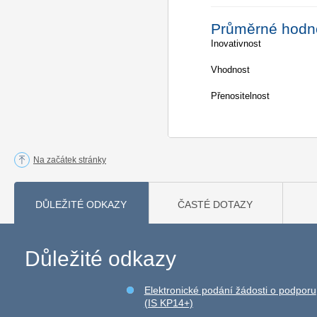
Průměrné hodn
Inovativnost
Vhodnost
Přenositelnost
Na začátek stránky
DŮLEŽITÉ ODKAZY
ČASTÉ DOTAZY
Důležité odkazy
Elektronické podání žádosti o podporu
(IS KP14+)