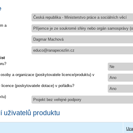
e
Česká republika - Ministerstvo práce a sociálních věcí
em a
Příjemce je ze soukromé sféry nebo orgán samosprávy (ob
Dagmar Machová
educo@ranapecezlin.cz
ist
oru?
Ne
 osoby a organizace (poskytovatele licence/produktu) v
Ano
e licence (poskytovatele dotace) v pořádku?
Ano
ktu)
Projekt bez veřejné podpory
 uživatelů produktu
Uza