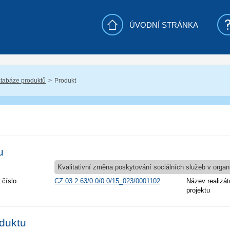
ÚVODNÍ STRÁNKA
tabáze produktů
Produkt
u
Kvalitativní změna poskytování sociálních služeb v orga
 číslo
CZ.03.2.63/0.0/0.0/15_023/0001102
Název realizát
projektu
oduktu