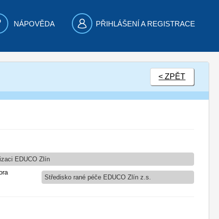
NÁPOVĚDA
PŘIHLÁŠENÍ A REGISTRACE
< ZPĚT
nizaci EDUCO Zlín
ora
Středisko rané péče EDUCO Zlín z.s.