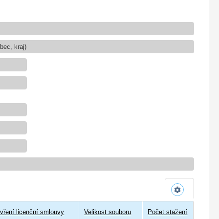
ec, kraj)
vření licenční smlouvy
Velikost souboru
Počet stažení