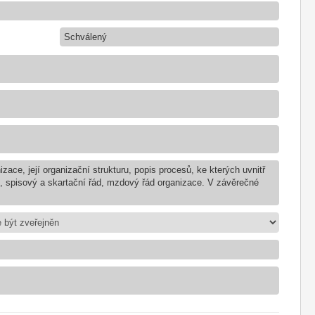
Schválený
zace, její organizační strukturu, popis procesů, ke kterých uvnitř
d, spisový a skartační řád, mzdový řád organizace. V závěrečné