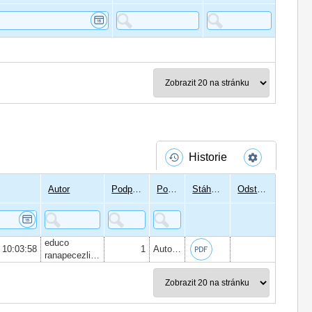
Historie
Autor
Podpisů
Podepsal
Stáhnout
Odstranit
educo
 10:03:58
1
Autor:
ing. Dagmar Machová
, Datum 
ranapecezlin.cz