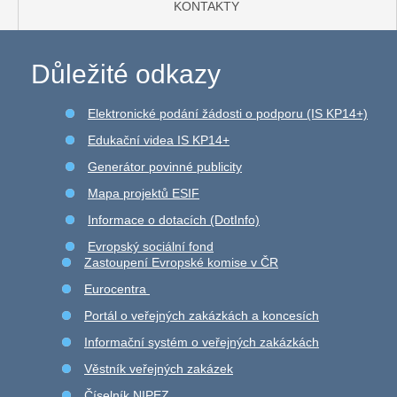
KONTAKTY
Důležité odkazy
Elektronické podání žádosti o podporu (IS KP14+)
Edukační videa IS KP14+
Generátor povinné publicity
Mapa projektů ESIF
Informace o dotacích (DotInfo)
Evropský sociální fond
Zastoupení Evropské komise v ČR
Eurocentra
Portál o veřejných zakázkách a koncesích
Informační systém o veřejných zakázkách
Věstník veřejných zakázek
Číselník NIPEZ