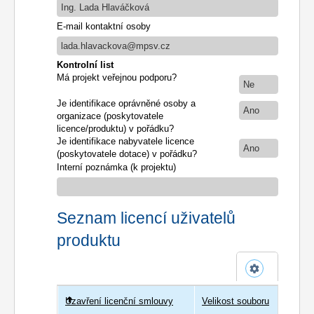
Ing. Lada Hlaváčková
E-mail kontaktní osoby
lada.hlavackova@mpsv.cz
Kontrolní list
Má projekt veřejnou podporu?
Ne
Je identifikace oprávněné osoby a
Ano
organizace (poskytovatele
licence/produktu) v pořádku?
Je identifikace nabyvatele licence
Ano
(poskytovatele dotace) v pořádku?
Interní poznámka (k projektu)
Seznam licencí uživatelů
produktu
Uzavření licenční smlouvy
Uživatel
Velikost souboru
Poče