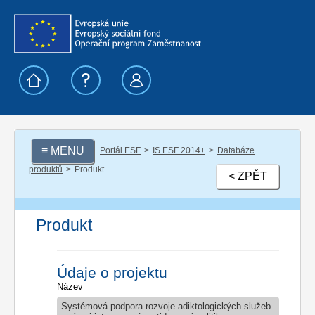
≡ MENU
Portál ESF
IS ESF 2014+
Databáze
produktů
Produkt
< ZPĚT
Produkt
Údaje o projektu
Název
Systémová podpora rozvoje adiktologických služeb