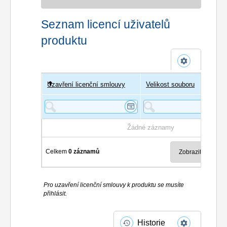
Seznam licencí uživatelů
produktu
Uzavření licenční smlouvy
Uživatel
Velikost souboru
Poče
Žádné záznamy
Celkem
0 záznamů
Pro uzavření licenční smlouvy k produktu se musíte
přihlásit.
Historie