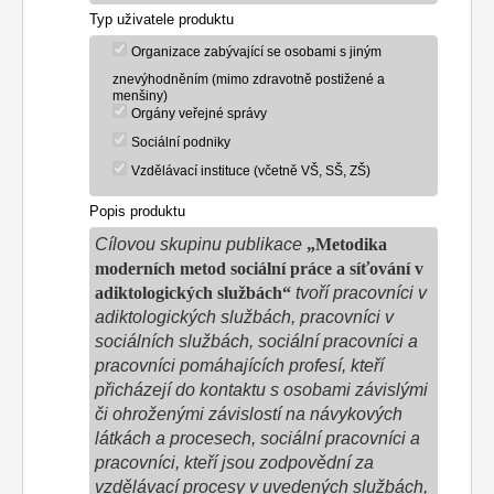
Typ uživatele produktu
Organizace zabývající se osobami s jiným
znevýhodněním (mimo zdravotně postižené a
menšiny)
Orgány veřejné správy
Sociální podniky
Vzdělávací instituce (včetně VŠ, SŠ, ZŠ)
Popis produktu
Cílovou skupinu publikace
„Metodika
moderních metod sociální práce a sí
ť
ování v
adiktologick
ý
ch slu
ž
bách“
tvoří pracovníci v
adiktologických službách, pracovníci v
sociálních službách, sociální pracovníci a
pracovníci pomáhajících profesí, kteří
přicházejí do kontaktu s osobami závislými
či ohroženými závislostí na návykových
látkách a procesech, sociální pracovníci a
pracovníci, kteří jsou zodpovědní za
vzdělávací procesy v uvedených službách,