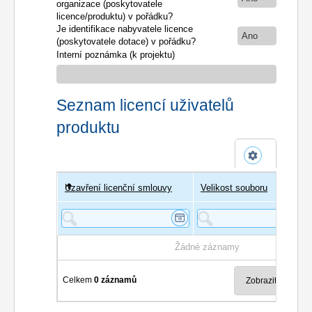
organizace (poskytovatele
licence/produktu) v pořádku?
Je identifikace nabyvatele licence
Ano
(poskytovatele dotace) v pořádku?
Interní poznámka (k projektu)
Seznam licencí uživatelů
produktu
Uzavření licenční smlouvy
Uživatel
Velikost souboru
Poče
Žádné záznamy
Celkem
0 záznamů