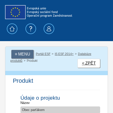
≡ MENU
Portál ESF
IS ESF 2014+
Databáze
produktů
Produkt
< ZPĚT
Produkt
Údaje o projektu
Název
Obec parťákem