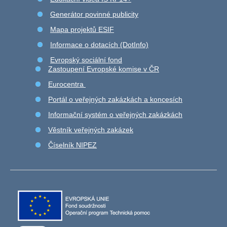
Generátor povinné publicity
Mapa projektů ESIF
Informace o dotacích (DotInfo)
Evropský sociální fond
Zastoupení Evropské komise v ČR
Eurocentra
Portál o veřejných zakázkách a koncesích
Informační systém o veřejných zakázkách
Věstník veřejných zakázek
Číselník NIPEZ