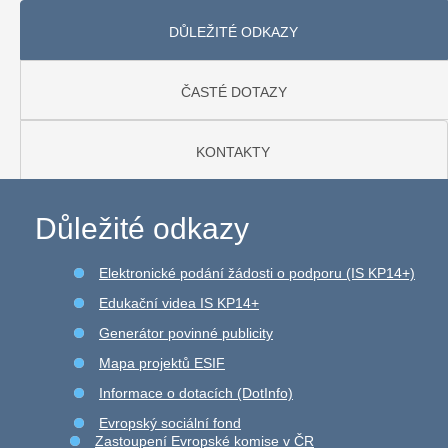
DŮLEŽITÉ ODKAZY
ČASTÉ DOTAZY
KONTAKTY
Důležité odkazy
Elektronické podání žádosti o podporu (IS KP14+)
Edukační videa IS KP14+
Generátor povinné publicity
Mapa projektů ESIF
Informace o dotacích (DotInfo)
Evropský sociální fond
Zastoupení Evropské komise v ČR