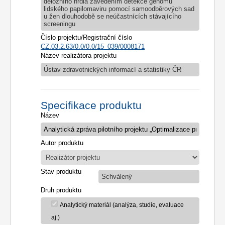
děložního hrdla zavedením detekce genomu
lidského papilomaviru pomocí samoodběrových sad
u žen dlouhodobě se neúčastnících stávajícího
screeningu
Číslo projektu/Registrační číslo
CZ.03.2.63/0.0/0.0/15_039/0008171
Název realizátora projektu
Ústav zdravotnických informací a statistiky ČR
Specifikace produktu
Název
Autor produktu
Stav produktu
Schválený
Druh produktu
Analytický materiál (analýza, studie, evaluace
aj.)