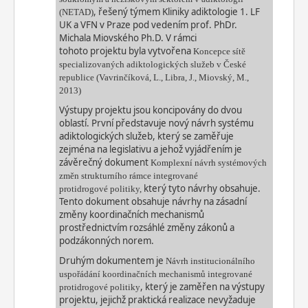
, řešený týmem Kliniky
adiktologie 1. LF
(NETAD)
UK a VFN v
Praze pod vedením
prof.
PhDr.
Michala Miovského Ph.D. V rámci
tohoto
projektu
byla vytvořena
Koncepce sítě
specializovaných adiktologických služeb v České
republice
(
Vavrinčíková, L., Libra, J., Miovský, M.,
2013)
Výstupy projektu jsou koncipovány do dvou
oblastí. První představuje nový návrh systému
adiktologických služeb, který se zaměřuje
zejména na legislativu a jehož vyjádřením je
závěrečný
dokument
Komplexní návrh systémových
změn strukturního rámce integrované
který tyto návrhy obsahuje.
protidrogové
politiky,
Tento dokument obsahuje návrhy na zásadní
změny koordinačních mechanismů
prostřednictvím rozsáhlé změny zákonů a
podzákonných norem.
Druhým dokumentem je
Návrh institucionálního
uspořádání koordinačních mechanismů integrované
, který
je
zaměřen na výstupy
protidrogové politiky
projektu, jejichž praktická realizace nevyžaduje