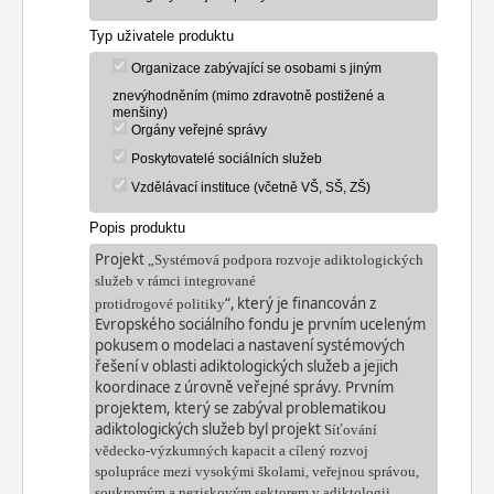
Typ uživatele produktu
Organizace zabývající se osobami s jiným
znevýhodněním (mimo zdravotně postižené a
menšiny)
Orgány veřejné správy
Poskytovatelé sociálních služeb
Vzdělávací instituce (včetně VŠ, SŠ, ZŠ)
Popis produktu
Projekt
„Systémová podpora rozvoje adiktologických
služeb v rámci integrované
“,
který je financován z
protidrogové
politiky
Evropského sociálního fondu je prvním uceleným
pokusem o modelaci a nastavení systémových
řešení v oblasti adiktologických služeb
a jejich
koordinace z
úrovně veřejné správy
.
Prvním
projektem, který se zabýval problematikou
adiktologických služeb byl projekt
Síťování
vědecko
-
výzkumných kapacit a cílený rozvoj
spolupráce mezi vysokými školami, veřejnou správou,
soukromým a neziskovým sektorem v adiktologii