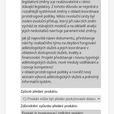
legislativní změny a je realizovatelná v rámci
stávající legislativy.
Z
tohoto důvodu se nejedná o
rozsáhlejší systémové změny v oblasti koordinace
protidrogové politiky
. M
ísto revoluční cesty byl
zvolen evoluční přístup, který při návrzích změn
vychází ze stávajících modelů a na základě analýz
jejich nedostatků navrhuje parametrické změny.
Jak již napovídá název
dokumentu
, představuje
návrhy realizačního týmu na zlepšení fungování
adiktologických služeb a jejich koordinace v
oblastech dostupnosti služeb, kvality a
financování. Projekt představuje i novou typologii
adiktologických služeb, nové moduly vzdělávání a
rozvoje kompetencí
v obl
asti protidrogové politiky a rovněž nový
seznam výkonů adiktologických služeb a jednotný
informační systém.
Způsob předání produktu
Zdůvodnění způsobu předání produktu
Produkt je monitorovací indikátor projektu.