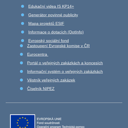
Edukační videa IS KP14+
Generátor povinné publicity
Mapa projektů ESIF
Informace o dotacích (DotInfo)
Evropský sociální fond
Zastoupení Evropské komise v ČR
Eurocentra
Portál o veřejných zakázkách a koncesích
Informační systém o veřejných zakázkách
Věstník veřejných zakázek
Číselník NIPEZ