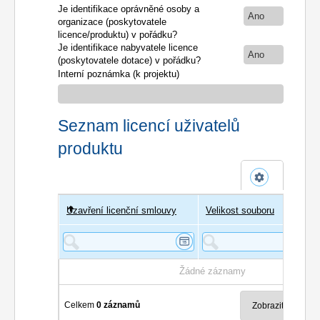
Je identifikace oprávněné osoby a
Ano
organizace (poskytovatele
licence/produktu) v pořádku?
Je identifikace nabyvatele licence
Ano
(poskytovatele dotace) v pořádku?
Interní poznámka (k projektu)
Seznam licencí uživatelů
produktu
Uzavření licenční smlouvy
Uživatel
Velikost souboru
Poče
Žádné záznamy
Celkem
0 záznamů