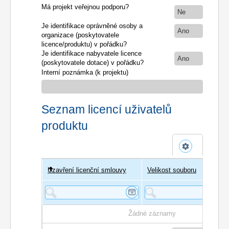
Má projekt veřejnou podporu?
Ne
Je identifikace oprávněné osoby a
Ano
organizace (poskytovatele
licence/produktu) v pořádku?
Je identifikace nabyvatele licence
Ano
(poskytovatele dotace) v pořádku?
Interní poznámka (k projektu)
Seznam licencí uživatelů
produktu
Uzavření licenční smlouvy
Uživatel
Velikost souboru
Poče
Žádné záznamy