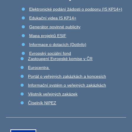
Elektronické podání žádosti o podporu (IS KP14+)
Edukační videa IS KP14+
Generátor povinné publicity
Mapa projektů ESIF
Informace o dotacích (DotInfo)
Evropský sociální fond
Zastoupení Evropské komise v ČR
Eurocentra
Portál o veřejných zakázkách a koncesích
Informační systém o veřejných zakázkách
Věstník veřejných zakázek
Číselník NIPEZ