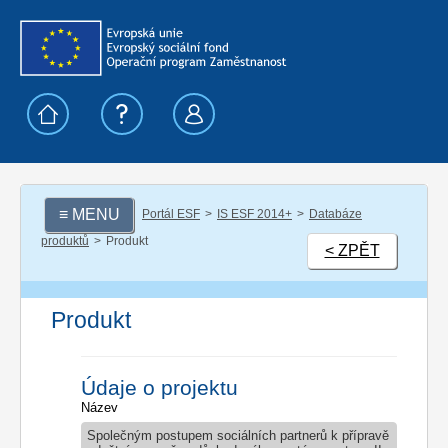
≡ MENU
Portál ESF
IS ESF 2014+
Databáze
produktů
Produkt
< ZPĚT
Produkt
Údaje o projektu
Název
Společným postupem sociálních partnerů k přípravě