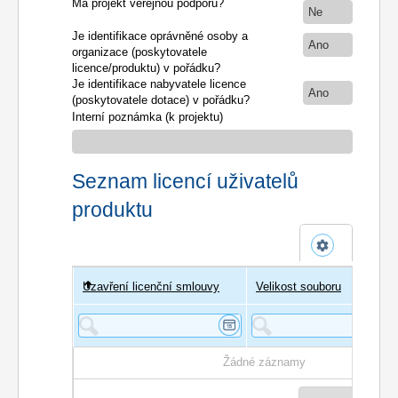
Má projekt veřejnou podporu?
Ne
Je identifikace oprávněné osoby a
Ano
organizace (poskytovatele
licence/produktu) v pořádku?
Je identifikace nabyvatele licence
Ano
(poskytovatele dotace) v pořádku?
Interní poznámka (k projektu)
Seznam licencí uživatelů
produktu
Uzavření licenční smlouvy
Uživatel
Velikost souboru
Poče
Žádné záznamy