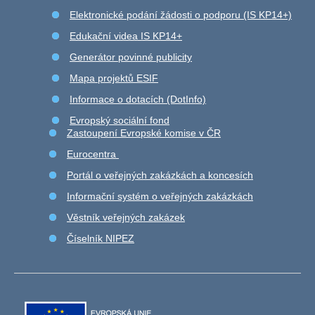
Elektronické podání žádosti o podporu (IS KP14+)
Edukační videa IS KP14+
Generátor povinné publicity
Mapa projektů ESIF
Informace o dotacích (DotInfo)
Evropský sociální fond
Zastoupení Evropské komise v ČR
Eurocentra
Portál o veřejných zakázkách a koncesích
Informační systém o veřejných zakázkách
Věstník veřejných zakázek
Číselník NIPEZ