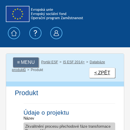
≡ MENU
Portál ESF
IS ESF 2014+
Databáze
produktů
Produkt
< ZPĚT
Produkt
Údaje o projektu
Název
Zkvalitnění procesu přechodové fáze transformace