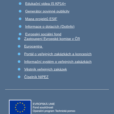
Edukační videa IS KP14+
Generátor povinné publicity
Mapa projektů ESIF
Informace o dotacích (DotInfo)
Evropský sociální fond
Zastoupení Evropské komise v ČR
Eurocentra
Portál o veřejných zakázkách a koncesích
Informační systém o veřejných zakázkách
Věstník veřejných zakázek
Číselník NIPEZ