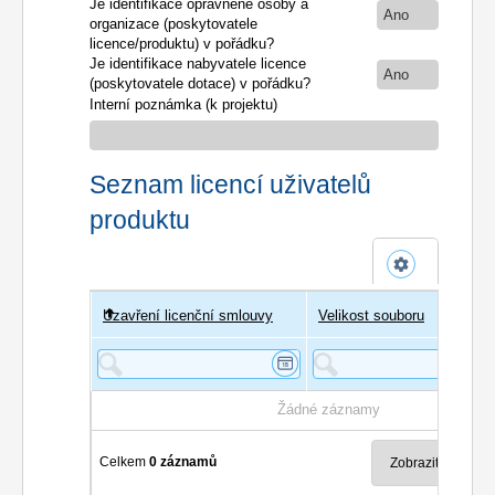
Je identifikace oprávněné osoby a
Ano
organizace (poskytovatele
licence/produktu) v pořádku?
Je identifikace nabyvatele licence
Ano
(poskytovatele dotace) v pořádku?
Interní poznámka (k projektu)
Seznam licencí uživatelů
produktu
Uzavření licenční smlouvy
Uživatel
Velikost souboru
Poče
Žádné záznamy
Celkem
0 záznamů