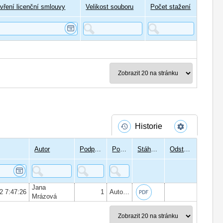
vření licenční smlouvy
Velikost souboru
Počet stažení
Historie
Autor
Podpisů
Podepsal
Stáhnout
Odstranit
Jana
22 7:47:26
1
Autor:
Bc. Tereza Vránová
, Datum po
Mrázová