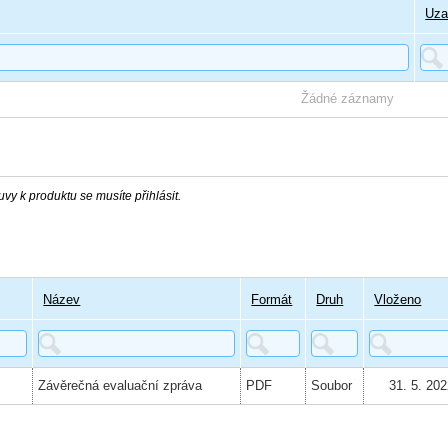
Uza
Žádné záznamy
vy k produktu se musíte přihlásit.
Název
Formát
Druh
Vloženo
Závěrečná evaluační zpráva
PDF
Soubor
31. 5. 20