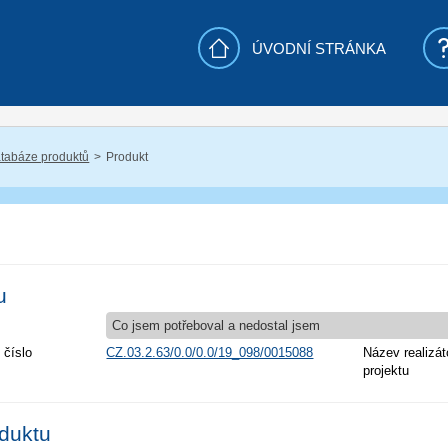
ÚVODNÍ STRÁNKA
tabáze produktů
Produkt
u
Co jsem potřeboval a nedostal jsem
 číslo
CZ.03.2.63/0.0/0.0/19_098/0015088
Název realizát
projektu
oduktu