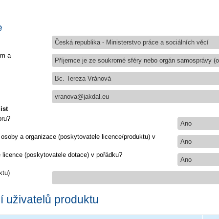
e
Česká republika - Ministerstvo práce a sociálních věcí
em a
Příjemce je ze soukromé sféry nebo orgán samosprávy (ob
Bc. Tereza Vránová
vranova@jakdal.eu
ist
oru?
Ano
 osoby a organizace (poskytovatele licence/produktu) v
Ano
e licence (poskytovatele dotace) v pořádku?
Ano
ktu)
 uživatelů produktu