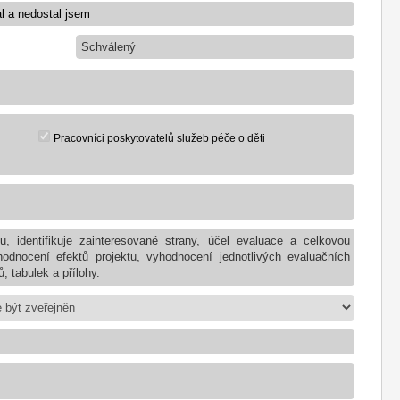
Schválený
Pracovníci poskytovatelů služeb péče o děti
u, identifikuje zainteresované strany, účel evaluace a celkovou
odnocení efektů projektu, vyhodnocení jednotlivých evaluačních
, tabulek a přílohy.