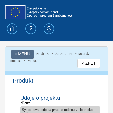
≡ MENU
Portál ESF
IS ESF 2014+
Databáze
produktů
Produkt
< ZPĚT
Produkt
Údaje o projektu
Název
Systémová podpora práce s rodinou v Libereckém