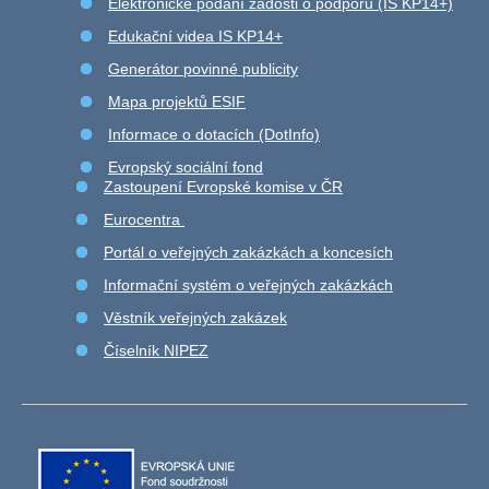
Elektronické podání žádosti o podporu (IS KP14+)
Edukační videa IS KP14+
Generátor povinné publicity
Mapa projektů ESIF
Informace o dotacích (DotInfo)
Evropský sociální fond
Zastoupení Evropské komise v ČR
Eurocentra
Portál o veřejných zakázkách a koncesích
Informační systém o veřejných zakázkách
Věstník veřejných zakázek
Číselník NIPEZ