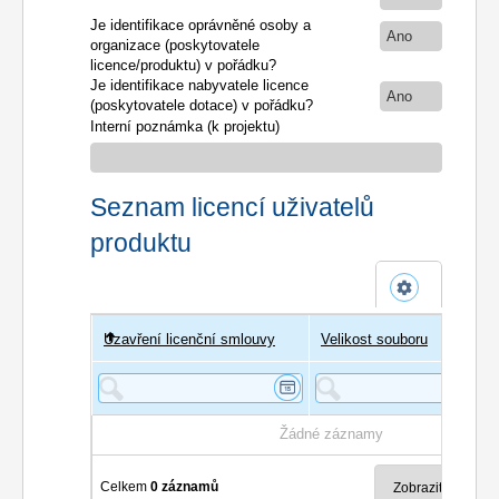
Je identifikace oprávněné osoby a
Ano
organizace (poskytovatele
licence/produktu) v pořádku?
Je identifikace nabyvatele licence
Ano
(poskytovatele dotace) v pořádku?
Interní poznámka (k projektu)
Seznam licencí uživatelů
produktu
Uzavření licenční smlouvy
Uživatel
Velikost souboru
Poče
Žádné záznamy
Celkem
0 záznamů