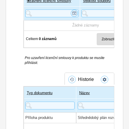
Uzavření licenční smlouvy
Uživatel
Velikost souboru
Poče
Žádné záznamy
Celkem
0 záznamů
Pro uzavření licenční smlouvy k produktu se musíte
přihlásit.
Historie
Typ dokumentu
Název
Příloha produktu