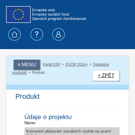
≡ MENU
Portál ESF
IS ESF 2014+
Databáze
produktů
Produkt
< ZPĚT
Produkt
Údaje o projektu
Název
Komunitní plánování sociálních služeb na území