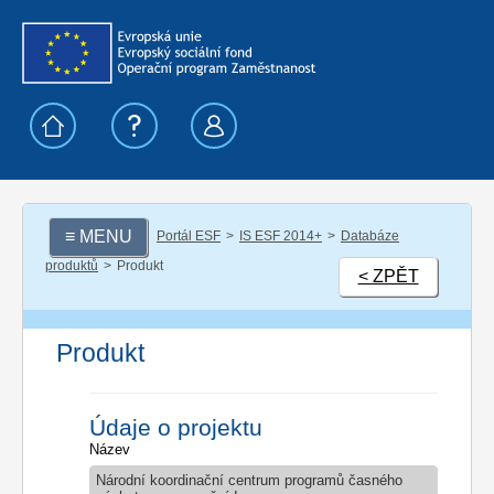
≡ MENU
Portál ESF
IS ESF 2014+
Databáze
produktů
Produkt
< ZPĚT
Produkt
Údaje o projektu
Název
Národní koordinační centrum programů časného