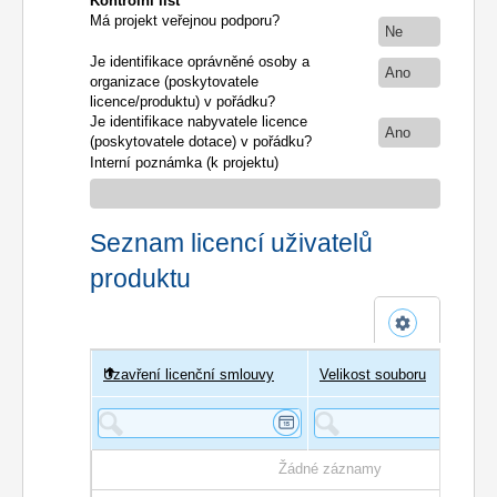
Kontrolní list
Má projekt veřejnou podporu?
Ne
Je identifikace oprávněné osoby a
Ano
organizace (poskytovatele
licence/produktu) v pořádku?
Je identifikace nabyvatele licence
Ano
(poskytovatele dotace) v pořádku?
Interní poznámka (k projektu)
Seznam licencí uživatelů
produktu
Uzavření licenční smlouvy
Uživatel
Velikost souboru
Poče
Žádné záznamy