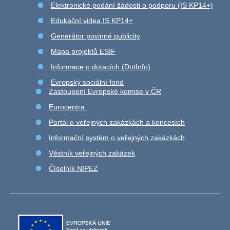
Elektronické podání žádosti o podporu (IS KP14+)
Edukační videa IS KP14+
Generátor povinné publicity
Mapa projektů ESIF
Informace o dotacích (DotInfo)
Evropský sociální fond
Zastoupení Evropské komise v ČR
Eurocentra
Portál o veřejných zakázkách a koncesích
Informační systém o veřejných zakázkách
Věstník veřejných zakázek
Číselník NIPEZ