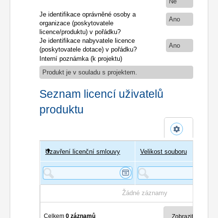
Ne
Je identifikace oprávněné osoby a
Ano
organizace (poskytovatele
licence/produktu) v pořádku?
Je identifikace nabyvatele licence
Ano
(poskytovatele dotace) v pořádku?
Interní poznámka (k projektu)
Produkt je v souladu s projektem.
Seznam licencí uživatelů
produktu
Uzavření licenční smlouvy
Uživatel
Velikost souboru
Poče
Žádné záznamy
Celkem
0 záznamů