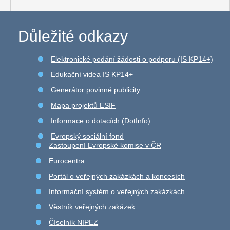
Důležité odkazy
Elektronické podání žádosti o podporu (IS KP14+)
Edukační videa IS KP14+
Generátor povinné publicity
Mapa projektů ESIF
Informace o dotacích (DotInfo)
Evropský sociální fond
Zastoupení Evropské komise v ČR
Eurocentra
Portál o veřejných zakázkách a koncesích
Informační systém o veřejných zakázkách
Věstník veřejných zakázek
Číselník NIPEZ