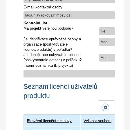
E-mail kontaktní osoby
lada.hlavackova@mpsv.cz
Kontrolní list
Má projekt veřejnou podporu?
Ne
Je identifikace oprávněné osoby a
Ano
organizace (poskytovatele
licence/produktu) v pořádku?
Je identifikace nabyvatele licence
Ano
(poskytovatele dotace) v pořádku?
Interní poznámka (k projektu)
Seznam licencí uživatelů
produktu
Uzavření licenční smlouvy
Uživatel
Velikost souboru
Poče