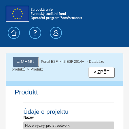
≡ MENU
Portál ESF
IS ESF 2014+
Databáze
produktů
Produkt
< ZPĚT
Produkt
Údaje o projektu
Název
Nové výzvy pro streetwork