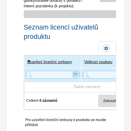
(poskytovatele dotace) v pořádku?
Interní poznámka (k projektu)
Seznam licencí uživatelů
produktu
Uzavření licenční smlouvy
Uživatel
Velikost souboru
Poče
Žádné záznamy
Celkem
0 záznamů
Pro uzavření licenční smlouvy k produktu se musíte
přihlásit.