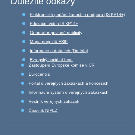
Důležité odkazy
Elektronické podání žádosti o podporu (IS KP14+)
Edukační videa IS KP14+
Generátor povinné publicity
Mapa projektů ESIF
Informace o dotacích (DotInfo)
Evropský sociální fond
Zastoupení Evropské komise v ČR
Eurocentra
Portál o veřejných zakázkách a koncesích
Informační systém o veřejných zakázkách
Věstník veřejných zakázek
Číselník NIPEZ