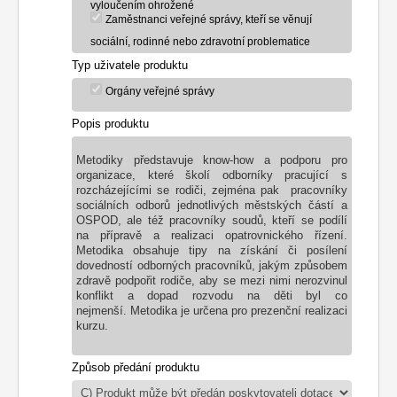
vyloučením ohrožené
Zaměstnanci veřejné správy, kteří se věnují
sociální, rodinné nebo zdravotní problematice
Typ uživatele produktu
Orgány veřejné správy
Popis produktu
Metodiky představuje know-how a podporu pro 
organizace, které školí odborníky
 pracující s 
rozcházejícími se rodiči, zejména pak  pracovníky 
sociálních odborů jednotlivých městských částí a 
OSPOD, ale též pracovníky soudů, kteří se podílí 
na přípravě a realizaci opatrovnického řízení. 
Metodika obsahuje tipy na získání či posílení 
dovedností odborných pracovníků, jakým způsobem 
zdravě podpořit rodiče, aby se mezi nimi nerozvinul 
konflikt a dopad rozvodu na děti byl co 
nejmenší. Metodika je určena pro prezenční realizaci 
kurzu.
Způsob předání produktu