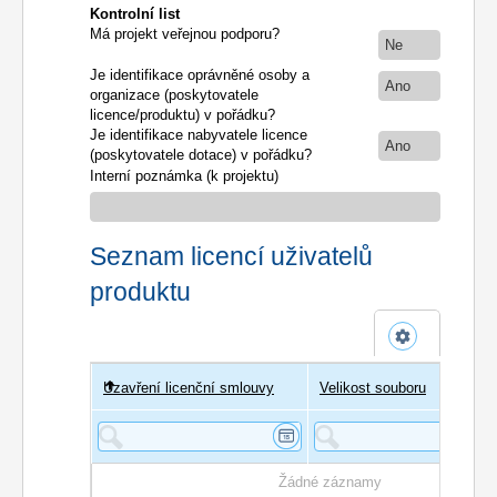
Kontrolní list
Má projekt veřejnou podporu?
Ne
Je identifikace oprávněné osoby a
Ano
organizace (poskytovatele
licence/produktu) v pořádku?
Je identifikace nabyvatele licence
Ano
(poskytovatele dotace) v pořádku?
Interní poznámka (k projektu)
Seznam licencí uživatelů
produktu
Uzavření licenční smlouvy
Uživatel
Velikost souboru
Poče
Žádné záznamy