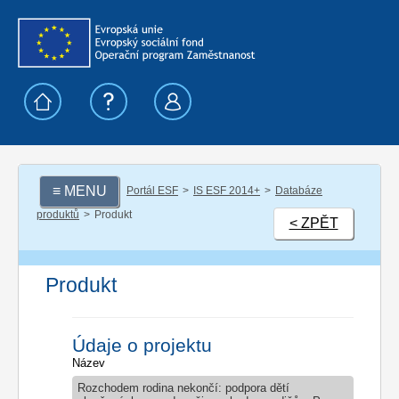
≡ MENU
Portál ESF
IS ESF 2014+
Databáze
produktů
Produkt
< ZPĚT
Produkt
Údaje o projektu
Název
Rozchodem rodina nekončí: podpora dětí