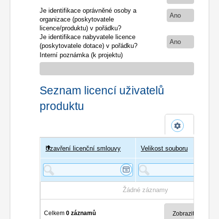
Je identifikace oprávněné osoby a
Ano
organizace (poskytovatele
licence/produktu) v pořádku?
Je identifikace nabyvatele licence
Ano
(poskytovatele dotace) v pořádku?
Interní poznámka (k projektu)
Seznam licencí uživatelů
produktu
Uzavření licenční smlouvy
Uživatel
Velikost souboru
Poče
Žádné záznamy
Celkem
0 záznamů