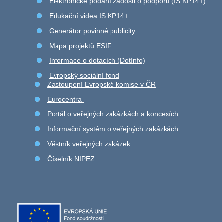
Elektronické podání žádosti o podporu (IS KP14+)
Edukační videa IS KP14+
Generátor povinné publicity
Mapa projektů ESIF
Informace o dotacích (DotInfo)
Evropský sociální fond
Zastoupení Evropské komise v ČR
Eurocentra
Portál o veřejných zakázkách a koncesích
Informační systém o veřejných zakázkách
Věstník veřejných zakázek
Číselník NIPEZ