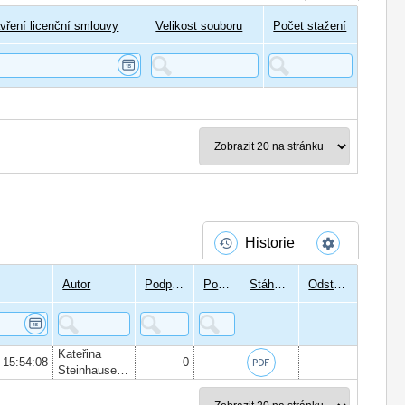
vření licenční smlouvy
Velikost souboru
Počet stažení
Historie
Autor
Podpisů
Podepsal
Stáhnout
Odstranit
Kateřina
 15:54:08
0
Steinhauserová