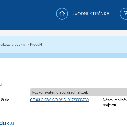
ÚVODNÍ STRÁNKA
tabáze produktů
Produkt
u
Rozvoj systému sociálních služeb
 číslo
CZ.03.2.63/0.0/0.0/15_017/0003739
Název realizát
projektu
oduktu