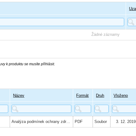
Uza
Žádné záznamy
vy k produktu se musíte přihlásit.
Název
Formát
Druh
Vloženo
Analýza podmínek ochrany zdraví a bezpečnosti pracovníků při poskytování sociálních služeb
PDF
Soubor
3. 12. 2019