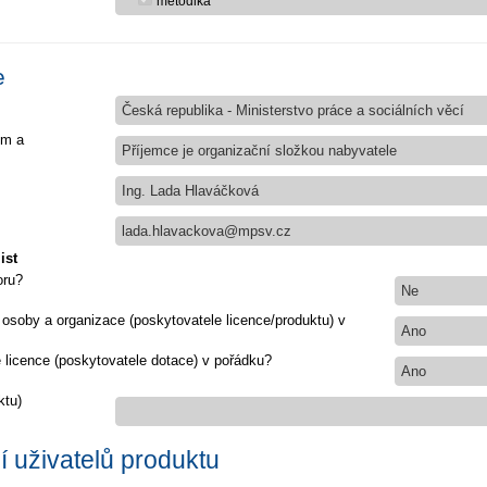
metodika
e
Česká republika - Ministerstvo práce a sociálních věcí
em a
Příjemce je organizační složkou nabyvatele
Ing. Lada Hlaváčková
lada.hlavackova@mpsv.cz
ist
oru?
Ne
 osoby a organizace (poskytovatele licence/produktu) v
Ano
e licence (poskytovatele dotace) v pořádku?
Ano
ktu)
 uživatelů produktu