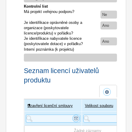
Kontrolní list
Má projekt veřejnou podporu?
Ne
Je identifikace oprávněné osoby a
Ano
organizace (poskytovatele
licence/produktu) v pořádku?
Je identifikace nabyvatele licence
Ano
(poskytovatele dotace) v pořádku?
Interní poznámka (k projektu)
Seznam licencí uživatelů
produktu
Uzavření licenční smlouvy
Uživatel
Velikost souboru
Poče
Žádné záznamy