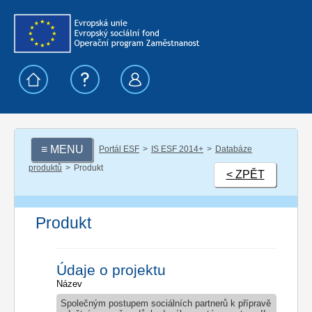
≡ MENU
Portál ESF
IS ESF 2014+
Databáze
produktů
Produkt
< ZPĚT
Produkt
Údaje o projektu
Název
Společným postupem sociálních partnerů k přípravě