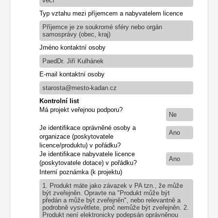
věcí
Typ vztahu mezi příjemcem a nabyvatelem licence
Příjemce je ze soukromé sféry nebo orgán
samosprávy (obec, kraj)
Jméno kontaktní osoby
PaedDr. Jiří Kulhánek
E-mail kontaktní osoby
starosta@mesto-kadan.cz
Kontrolní list
Má projekt veřejnou podporu?
Ne
Je identifikace oprávněné osoby a
Ano
organizace (poskytovatele
licence/produktu) v pořádku?
Je identifikace nabyvatele licence
Ano
(poskytovatele dotace) v pořádku?
Interní poznámka (k projektu)
1. Produkt máte jako závazek v PA tzn., že může
být zveřejněn. Opravte na "Produkt může být
předán a může být zveřejněn", nebo relevantně a
podrobně vysvětlete, proč nemůže být zveřejněn. 2.
Produkt není elektronicky podepsán oprávněnou