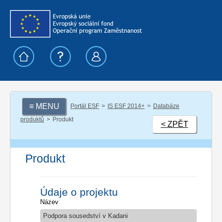
≡ MENU
Portál ESF
IS ESF 2014+
Databáze
produktů
Produkt
< ZPĚT
Produkt
Údaje o projektu
Název
Podpora sousedství v Kadani