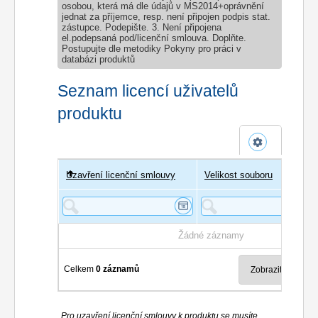
osobou, která má dle údajů v MS2014+oprávnění
jednat za příjemce, resp. není připojen podpis stat.
zástupce. Podepište. 3. Není připojena
el.podepsaná pod/licenční smlouva. Doplňte.
Postupujte dle metodiky Pokyny pro práci v
databázi produktů
Seznam licencí uživatelů
produktu
Uzavření licenční smlouvy
Uživatel
Velikost souboru
Poče
Žádné záznamy
Celkem
0 záznamů
Pro uzavření licenční smlouvy k produktu se musíte