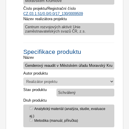
Moravském Krumlově
Číslo projektu/Registrační číslo
CZ.03.1.51/0.0/0.0/17_130/0009509
Název realizátora projektu
Centrum rozvojových aktivit Unie
zaměstnavatelských svazů ČR, z.s.
Specifikace produktu
Název
Autor produktu
Stav produktu
Schválený
Druh produktu
Analytický materiál (analýza, studie, evaluace
aj.)
Metodika (manuál, příručka)