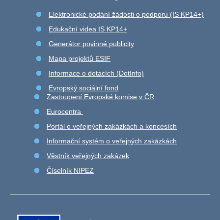
Elektronické podání žádosti o podporu (IS KP14+)
Edukační videa IS KP14+
Generátor povinné publicity
Mapa projektů ESIF
Informace o dotacích (DotInfo)
Evropský sociální fond
Zastoupení Evropské komise v ČR
Eurocentra
Portál o veřejných zakázkách a koncesích
Informační systém o veřejných zakázkách
Věstník veřejných zakázek
Číselník NIPEZ