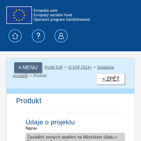
≡ MENU
Portál ESF
IS ESF 2014+
Databáze
produktů
Produkt
< ZPĚT
Produkt
Údaje o projektu
Název
Zavádění rovných opatření na Městském úřadu v