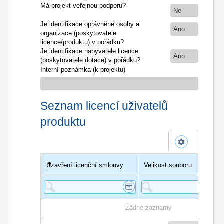
Má projekt veřejnou podporu?
Ne
Je identifikace oprávněné osoby a
Ano
organizace (poskytovatele
licence/produktu) v pořádku?
Je identifikace nabyvatele licence
Ano
(poskytovatele dotace) v pořádku?
Interní poznámka (k projektu)
Seznam licencí uživatelů
produktu
Uzavření licenční smlouvy
Uživatel
Velikost souboru
Poče
Žádné záznamy